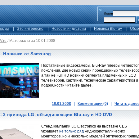
Логин
орум
Это интересно
Новости индустрии
Новинки Blu-ray
Обзо
V.ru
/
Материалы за 10.01.2008
: Новинки от Samsung
Портативные видеокамеры, Blu-Ray плееры четвертог
поколения, две новых серии проекционных телевизоро
а так же Full HD новинки сегмента плазменных и LCD
телевизоров. Картинки, технические характеристики и
подробности читайте далее.
10.01.2008
|
Комментарии (0)
|
Читать дале
: 3 привода LG, объединяющие Blu-ray и HD DVD
Стенд компании LG Electronics на выставке CES
украшает
не только ряд
жидкокристаллических
мониторов, но и несколько моделей оптических привод