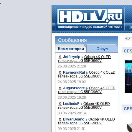
.
Ф
HDT
Сообщения
Комментарии
Форум
CES
Jefferycip
Обзор 4K OLED
телевизора LG 55EG960V
26.08.2025 21:28
RaymondRal
Обзор 4K OLED
телевизора LG 55EG960V
24.08.2025 19:02
Augustsoore
Обзор 4K OLED
телевизора LG 55EG960V
23.06.2025 19:28
LesliedeF
Обзор 4K OLED
телевизора LG 55EG960V
CES
03.06.2025 20:14
BryanBoano
Обзор 4K OLED
телевизора LG 55EG960V
09.03.2025 21:51