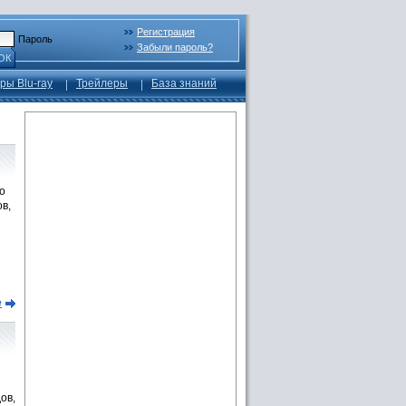
Регистрация
Пароль
Забыли пароль?
ОК
ры Blu-ray
Трейлеры
База знаний
о
в,
е
ов,