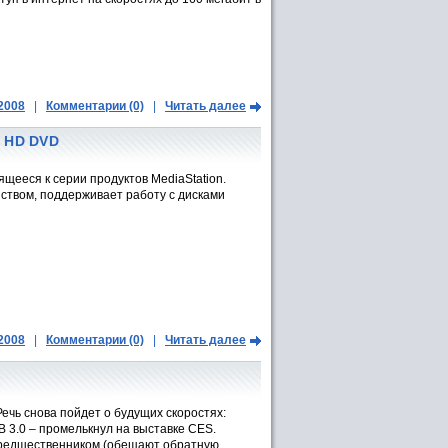
.2008
|
Комментарии (0)
|
Читать далее
/ HD DVD
ящееся к серии продуктов MediaStation.
ством, поддерживает работу с дисками
.2008
|
Комментарии (0)
|
Читать далее
ечь снова пойдет о будущих скоростях:
 3.0 – промелькнул на выставке CES.
 предшественником (обещают обратную