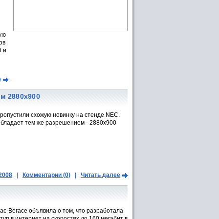
ую
ов
D и
е
м 2880х900
 пропустили схожую новинку на стенде NEC.
обладает тем же разрешением - 2880x900
.2008
|
Комментарии (0)
|
Читать далее
ас-Вегасе объявила о том, что разработала
уп в интернет на скоростях до 160 мегабит в