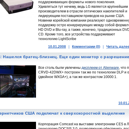
поддерживающих форматы нового поколения.
Удивляться тут нечему, ведь LG является крупнейшим
производителем в отрасли оптических накопителей и
лидирующим поставщиком приводов на рынке США.
Новинки корейской компании реализуют одновременн
поддержку остро конкурирующих между собой формат
HD DVD и Blu-ray, а также, конечно, традиционных DV
CD. Кроме того, все устройства поддерживают
технологию LightScribe
10.01.2008
|
Комментарии (0)
|
Читать дале
: Нашелся братец-близнец. Еще один монитор с разрешение
Все столь были увлечены
дисплеем от Alienware
, что
CRVD-42DWX+ построен так же по технологии DLP и 
(двойное WXGA+), а так же контрастом 10000:1.
10.01
ернетчиков США подключат к сверхскоростной выделенке
Корпорация Comcast на выставке электроники CES в Л
технологию DOCSIS 3.0, позволяющую обеспечить дост