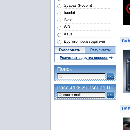
Syabas (Pocorn)
Iconbit
iNext
WD
Asus
Buf
Другого производителя
Голосовать
Результаты
Результаты других опросов
Поиск
ОК
Рассылки Subscribe.Ru
ОК
USB