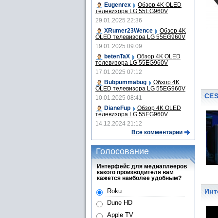
Eugenrex
Обзор 4K OLED
телевизора LG 55EG960V
29.01.2025 22:36
XRumer23Wence
Обзор 4K
OLED телевизора LG 55EG960V
19.01.2025 09:09
betenTaX
Обзор 4K OLED
телевизора LG 55EG960V
17.01.2025 07:12
Bubpummabug
Обзор 4K
OLED телевизора LG 55EG960V
CES
10.01.2025 08:41
DianeFup
Обзор 4K OLED
телевизора LG 55EG960V
14.12.2024 21:12
Все комментарии
Голосование
Интерфейс для медиаплееров
какого производителя вам
кажется наиболее удобным?
Roku
Инт
Dune HD
Apple TV