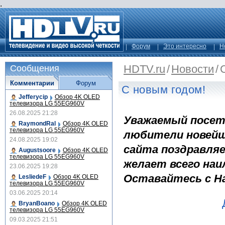
.
Форум
Это интересно
Н
HDTV.ru
/
Новости
/
Сообщения
Комментарии
Форум
С новым годом!
Jefferycip
Обзор 4K OLED
телевизора LG 55EG960V
26.08.2025 21:28
Уважаемый посет
RaymondRal
Обзор 4K OLED
телевизора LG 55EG960V
любители новейш
24.08.2025 19:02
сайта поздравляе
Augustsoore
Обзор 4K OLED
телевизора LG 55EG960V
желает всего наи
23.06.2025 19:28
Оставайтесь с На
LesliedeF
Обзор 4K OLED
телевизора LG 55EG960V
03.06.2025 20:14
BryanBoano
Обзор 4K OLED
телевизора LG 55EG960V
09.03.2025 21:51