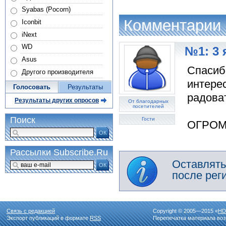
Syabas (Pocorn)
Комментарии
Iconbit
iNext
WD
№1: 3 
Asus
Спасиб
Другого производителя
интерес
Голосовать
Результаты
радоват
Результаты других опросов
От благодарных
посетителей
Поиск
Гости
ОГРОМ
ОК
Рассылки Subscribe.Ru
Оставлять
ОК
после рег
Связь с редакцией
Copyright © 2005—2015 «
HD
Экспорт публикаций в формате
RSS
Перепечатка материала воз