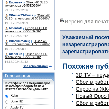
Eugenrex
Обзор 4K OLED
телевизора LG 55EG960V
29.01.2025 22:36
XRumer23Wence
Обзор 4K
OLED телевизора LG 55EG960V
Версия для печат
19.01.2025 09:09
betenTaX
Обзор 4K OLED
телевизора LG 55EG960V
17.01.2025 07:12
Уважаемый посет
Bubpummabug
Обзор 4K
незарегистриров
OLED телевизора LG 55EG960V
10.01.2025 08:41
зарегистрировать
DianeFup
Обзор 4K OLED
телевизора LG 55EG960V
14.12.2024 21:12
Похожие пуб
Все комментарии
3D TV – неуд
Голосование
Сбои в работ
Интерфейс для медиаплееров
какого производителя вам
Спрос на ЖК
кажется наиболее удобным?
Новый Oppo B
Roku
Dune HD
Сбои в работ
Apple TV