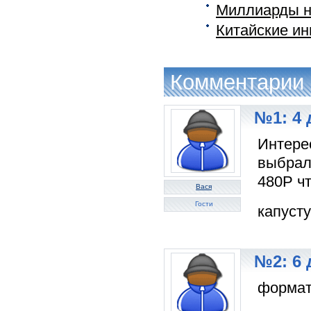
Миллиарды н
Китайские и
Комментарии
№1: 4 
Интере
выбрали
480Р ч
Вася
Гости
капуст
№2: 6 
формат