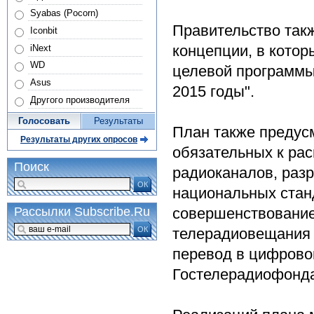
Syabas (Pocorn)
Правительство так
Iconbit
концепции, в котор
iNext
WD
целевой программы
Asus
2015 годы".
Другого производителя
Голосовать
Результаты
План также предус
Результаты других опросов
обязательных к рас
Поиск
радиоканалов, раз
ОК
национальных стан
совершенствование
Рассылки Subscribe.Ru
ОК
телерадиовещания 
перевод в цифрово
Гостелерадиофонд