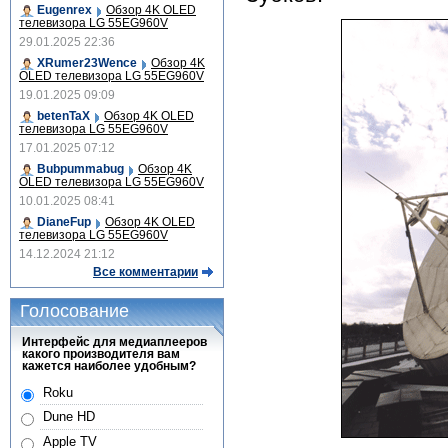
Eugenrex
Обзор 4K OLED
телевизора LG 55EG960V
29.01.2025 22:36
XRumer23Wence
Обзор 4K
OLED телевизора LG 55EG960V
19.01.2025 09:09
betenTaX
Обзор 4K OLED
телевизора LG 55EG960V
17.01.2025 07:12
Bubpummabug
Обзор 4K
OLED телевизора LG 55EG960V
10.01.2025 08:41
DianeFup
Обзор 4K OLED
телевизора LG 55EG960V
14.12.2024 21:12
Все комментарии
Голосование
Интерфейс для медиаплееров
какого производителя вам
кажется наиболее удобным?
Roku
Dune HD
Apple TV