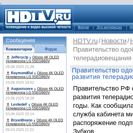
.
Форум
Это интересно
Н
HDTV.ru
/
Новости
/
Сообщения
Правительство одо
Комментарии
Форум
телерадиовещания
Jefferycip
Обзор 4K OLED
телевизора LG 55EG960V
26.08.2025 21:28
Правительство од
RaymondRal
Обзор 4K OLED
развития телерад
телевизора LG 55EG960V
24.08.2025 19:02
Правительство РФ
Augustsoore
Обзор 4K OLED
телевизора LG 55EG960V
развития телеради
23.06.2025 19:28
годы. Как сообщила
LesliedeF
Обзор 4K OLED
телевизора LG 55EG960V
служба кабинета м
03.06.2025 20:14
BryanBoano
Обзор 4K OLED
распоряжение подп
телевизора LG 55EG960V
09.03.2025 21:51
Зубков.