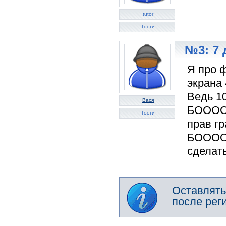
tutor
Гости
№3: 7 
Я про ф
экрана 
Ведь 10
Вася
БООООЛ
Гости
прав г
БООООО
сделат
Оставлять
после рег