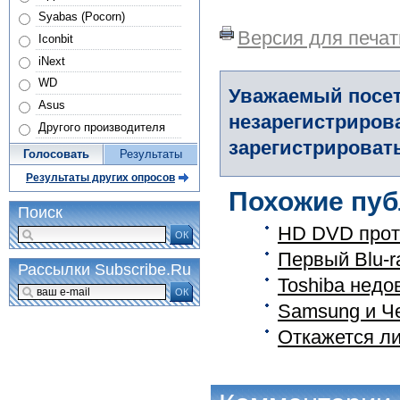
Syabas (Pocorn)
Версия для печат
Iconbit
iNext
WD
Уважаемый посет
Asus
незарегистриров
Другого производителя
зарегистрировать
Голосовать
Результаты
Результаты других опросов
Похожие пуб
Поиск
HD DVD проти
ОК
Первый Blu-r
Рассылки Subscribe.Ru
Toshiba нед
ОК
Samsung и Ч
Откажется ли