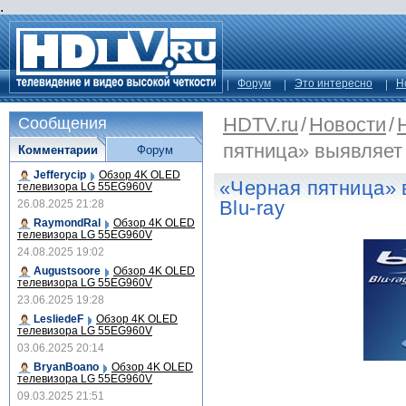
.
Форум
Это интересно
Н
HDTV.ru
/
Новости
/
Сообщения
пятница» выявляет 
Комментарии
Форум
Jefferycip
Обзор 4K OLED
«Черная пятница» 
телевизора LG 55EG960V
Blu-ray
26.08.2025 21:28
RaymondRal
Обзор 4K OLED
телевизора LG 55EG960V
24.08.2025 19:02
Augustsoore
Обзор 4K OLED
телевизора LG 55EG960V
23.06.2025 19:28
LesliedeF
Обзор 4K OLED
телевизора LG 55EG960V
03.06.2025 20:14
BryanBoano
Обзор 4K OLED
телевизора LG 55EG960V
09.03.2025 21:51