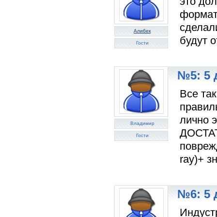
это дол
формат 
сделали
Алибек
будут о
Гости
№5: 5 
Все так
правил
лично э
Владимир
ДОСТАТ
Гости
поврежд
ray)+ з
№6: 5 
Индуст