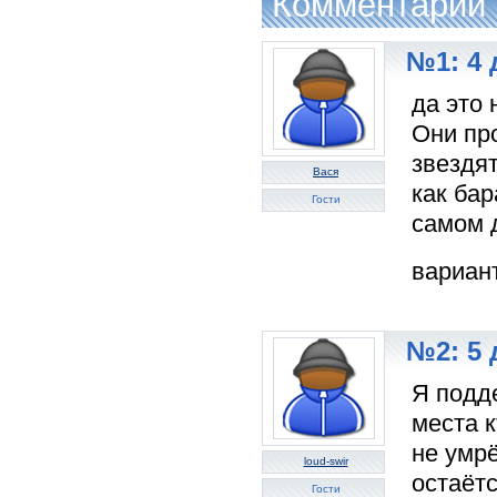
Комментарии
№1: 4 
да это 
Они пр
звездят
Вася
как бар
Гости
самом д
вариан
№2: 5 
Я подд
места 
не умрё
loud-swir
остаёт
Гости