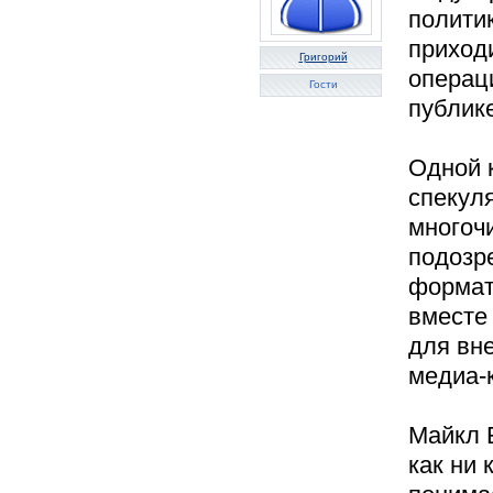
политик
приход
Григорий
операци
Гости
публике
Одной 
спекуля
многоч
подозр
формат
вместе 
для вн
медиа-
Майкл 
как ни 