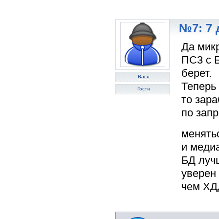
№7: 7 
Да мик
ПС3 с Б
берет.
Вася
Теперь
Гости
то зара
по запр
менять
и меди
БД луч
уверен 
чем ХД