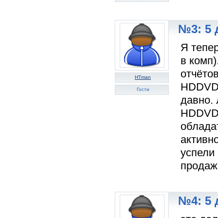
№3: 5 
Я тепе
в комп)
отчёто
HTman
HDDVD-
Гости
давно.
HDDVD-
обладат
активно
успели 
продажи
№4: 5 