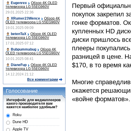
Eugenrex
Обзор 4K OLED
Первый официальны
телевизора LG 55EG960V
29.01.2025 22:36
покупок закрепил за
XRumer23Wence
Обзор 4K
гонке форматов. Ок
OLED телевизора LG 55EG960V
19.01.2025 09:09
купленных HD диско
betenTaX
Обзор 4K OLED
телевизора LG 55EG960V
диски пришлось все
17.01.2025 07:12
плееры покупались 
Bubpummabug
Обзор 4K
OLED телевизора LG 55EG960V
разницей в цене. Н
10.01.2025 08:41
$170, в то время ка
DianeFup
Обзор 4K OLED
телевизора LG 55EG960V
14.12.2024 21:12
Все комментарии
Многие справедливо
окажется решающим
Голосование
«войне форматов».
Интерфейс для медиаплееров
какого производителя вам
кажется наиболее удобным?
Roku
Dune HD
Apple TV