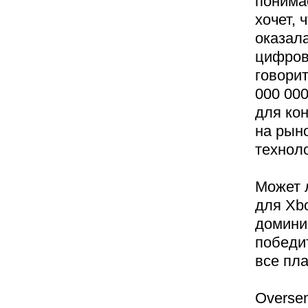
понимае
хочет,
оказал
цифрово
говорит
000 000
для кон
на рын
техноло
Может 
для Xb
домини
победи
все пла
Overse