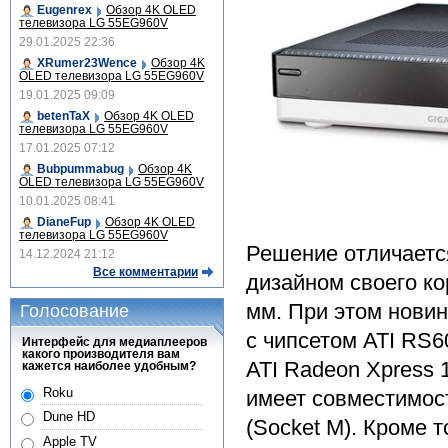
Eugenrex
Обзор 4K OLED
телевизора LG 55EG960V
29.01.2025 22:36
XRumer23Wence
Обзор 4K
OLED телевизора LG 55EG960V
19.01.2025 09:09
betenTaX
Обзор 4K OLED
телевизора LG 55EG960V
17.01.2025 07:12
Bubpummabug
Обзор 4K
OLED телевизора LG 55EG960V
10.01.2025 08:41
DianeFup
Обзор 4K OLED
телевизора LG 55EG960V
Решение отличаетс
14.12.2024 21:12
Все комментарии
дизайном своего ко
мм. При этом нови
Голосование
с чипсетом ATI RS
Интерфейс для медиаплееров
какого производителя вам
ATI Radeon Xpress
кажется наиболее удобным?
Roku
имеет совместимость
Dune HD
(Socket M). Кроме 
Apple TV