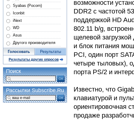
возможности устано
Syabas (Pocorn)
DDR2 с частотой 53
Iconbit
поддержкой HD Audio
iNext
802.11 b/g, встрое
WD
Asus
щелевой загрузкой 
Другого производителя
и блок питания мощ
Голосовать
Результаты
PCI, один порт SAT
Результаты других опросов
четыре тыловых), о
порта PS/2 и интер
Поиск
ОК
Известно, что Giga
Рассылки Subscribe.Ru
клавиатурой и пуль
ОК
ориентировочная ст
продаже разработчи