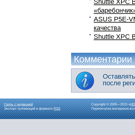
Shuttle XPC
«баребончик»
ASUS P5E-VM
качества
Shuttle XPC 
Комментарии
Оставлять
после рег
Связь с редакцией
Copyright © 2005—2015 «
HD
Экспорт публикаций в формате
RSS
Перепечатка материала воз