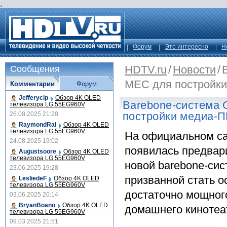
.
Форум
Это интересно
Н
HDTV.ru
/
Новости
/
Сообщения
MEC для постройки
Комментарии
Форум
Jefferycip
Обзор 4K OLED
Barebone-система 
телевизора LG 55EG960V
постройки медиа-П
26.08.2025 21:28
RaymondRal
Обзор 4K OLED
телевизора LG 55EG960V
На официальном са
24.08.2025 19:02
появилась предвар
Augustsoore
Обзор 4K OLED
телевизора LG 55EG960V
новой barebone-си
23.06.2025 19:28
призванной стать о
LesliedeF
Обзор 4K OLED
телевизора LG 55EG960V
достаточно мощног
03.06.2025 20:14
BryanBoano
Обзор 4K OLED
домашнего кинотеа
телевизора LG 55EG960V
09.03.2025 21:51