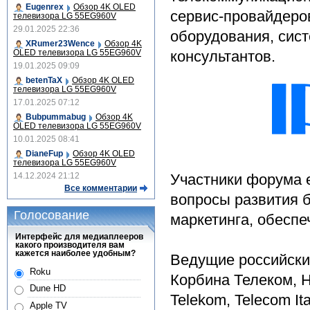
Eugenrex
Обзор 4K OLED
сервис-провайдеро
телевизора LG 55EG960V
29.01.2025 22:36
оборудования, сист
XRumer23Wence
Обзор 4K
OLED телевизора LG 55EG960V
консультантов.
19.01.2025 09:09
betenTaX
Обзор 4K OLED
телевизора LG 55EG960V
17.01.2025 07:12
Bubpummabug
Обзор 4K
OLED телевизора LG 55EG960V
10.01.2025 08:41
DianeFup
Обзор 4K OLED
телевизора LG 55EG960V
14.12.2024 21:12
Участники форума 
Все комментарии
вопросы развития б
Голосование
маркетинга, обеспе
Интерфейс для медиаплееров
какого производителя вам
кажется наиболее удобным?
Ведущие российские
Roku
Корбина Телеком, 
Dune HD
Telekom, Telecom Ita
Apple TV