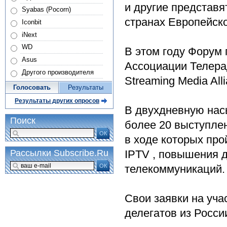
и другие представя
Syabas (Pocorn)
странах Европейск
Iconbit
iNext
WD
В этом году Форум
Asus
Ассоциации Телерад
Другого производителя
Streaming Media Alli
Голосовать
Результаты
Результаты других опросов
В двухдневную нас
Поиск
более 20 выступлен
ОК
в ходе которых про
IPTV , повышения д
Рассылки Subscribe.Ru
ОК
телекоммуникаций.
Свои заявки на уча
делегатов из России