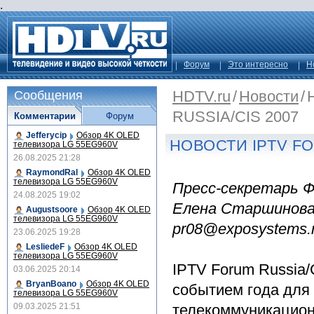
.
Форум
Это интересно
Н
HDTV.ru
/
Новости
/
Сообщения
RUSSIA/CIS 2007
Комментарии
Форум
Jefferycip
Обзор 4K OLED
НОВОСТИ IPTV FO
телевизора LG 55EG960V
26.08.2025 21:28
RaymondRal
Обзор 4K OLED
телевизора LG 55EG960V
Пресс-секретарь 
24.08.2025 19:02
Елена Старшинов
Augustsoore
Обзор 4K OLED
телевизора LG 55EG960V
pr08@exposystems.
23.06.2025 19:28
LesliedeF
Обзор 4K OLED
телевизора LG 55EG960V
IPTV Forum Russia
03.06.2025 20:14
BryanBoano
Обзор 4K OLED
событием года для 
телевизора LG 55EG960V
09.03.2025 21:51
телекоммуникацион