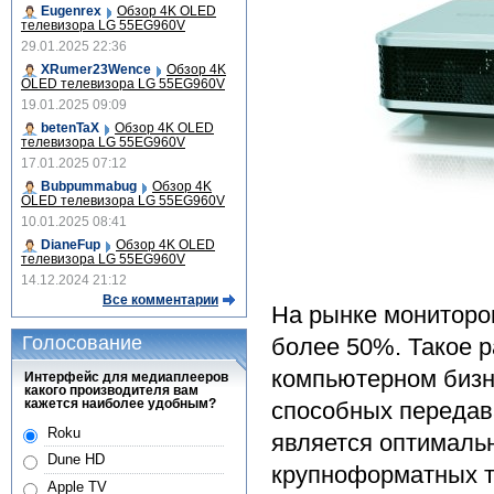
Eugenrex
Обзор 4K OLED
телевизора LG 55EG960V
29.01.2025 22:36
XRumer23Wence
Обзор 4K
OLED телевизора LG 55EG960V
19.01.2025 09:09
betenTaX
Обзор 4K OLED
телевизора LG 55EG960V
17.01.2025 07:12
Bubpummabug
Обзор 4K
OLED телевизора LG 55EG960V
10.01.2025 08:41
DianeFup
Обзор 4K OLED
телевизора LG 55EG960V
14.12.2024 21:12
Все комментарии
На рынке мониторо
Голосование
более 50%. Такое 
компьютерном бизн
Интерфейс для медиаплееров
какого производителя вам
кажется наиболее удобным?
способных передава
Roku
является оптималь
Dune HD
крупноформатных т
Apple TV