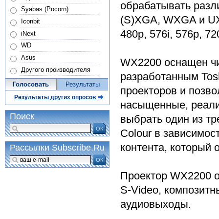
обрабатывать разл
Syabas (Pocorn)
(S)XGA, WXGA и UXG
Iconbit
480p, 576i, 576p, 72
iNext
WD
Asus
WX2200 оснащен чип
Другого производителя
разработанным Tos
Голосовать
Результаты
проекторов и позв
Результаты других опросов
насыщенные, реалис
Поиск
выбрать один из тр
ОК
Colour в зависимос
контента, который 
Рассылки Subscribe.Ru
ОК
Проектор WX2200 
S-Video, композитн
аудиовыходы.