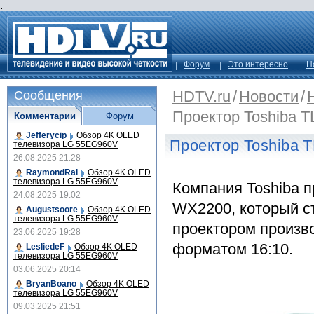
.
Форум
Это интересно
Н
HDTV.ru
/
Новости
/
Сообщения
Проектор Toshiba 
Комментарии
Форум
Jefferycip
Обзор 4K OLED
Проектор Toshiba 
телевизора LG 55EG960V
26.08.2025 21:28
RaymondRal
Обзор 4K OLED
телевизора LG 55EG960V
Компания Toshiba 
24.08.2025 19:02
WX2200, который с
Augustsoore
Обзор 4K OLED
телевизора LG 55EG960V
проектором произв
23.06.2025 19:28
форматом 16:10.
LesliedeF
Обзор 4K OLED
телевизора LG 55EG960V
03.06.2025 20:14
BryanBoano
Обзор 4K OLED
телевизора LG 55EG960V
09.03.2025 21:51