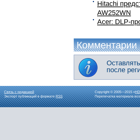
Hitachi пред
AW252WN
Acer: DLP-пр
Комментарии
Оставлять
после рег
Связь с редакцией
Copyright © 2005—2015 «
HD
Экспорт публикаций в формате
RSS
Перепечатка материала воз