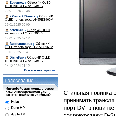
Eugenrex
Обзор 4K OLED
телевизора LG 55EG960V
29.01.2025 22:36
XRumer23Wence
Обзор 4K
OLED телевизора LG 55EG960V
19.01.2025 09:09
betenTaX
Обзор 4K OLED
телевизора LG 55EG960V
17.01.2025 07:12
Bubpummabug
Обзор 4K
OLED телевизора LG 55EG960V
10.01.2025 08:41
DianeFup
Обзор 4K OLED
телевизора LG 55EG960V
14.12.2024 21:12
Все комментарии
Голосование
Интерфейс для медиаплееров
Стильная новинка 
какого производителя вам
кажется наиболее удобным?
принимать трансля
Roku
порт DVI в новинке
Dune HD
сопровождают D-Su
Apple TV