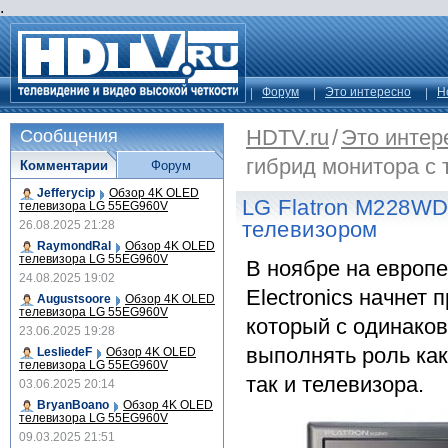
.
Форум
Это интересно
Н
HDTV.ru
/
Это интер
Сообщения
гибрид монитора с
Комментарии
Форум
Jefferycip
Обзор 4K OLED
LG Flatron M228WD
телевизора LG 55EG960V
телевизором
26.08.2025 21:28
RaymondRal
Обзор 4K OLED
телевизора LG 55EG960V
В ноябре на европ
24.08.2025 19:02
Electronics начнет 
Augustsoore
Обзор 4K OLED
телевизора LG 55EG960V
который с одинако
23.06.2025 19:28
выполнять роль ка
LesliedeF
Обзор 4K OLED
телевизора LG 55EG960V
так и телевизора.
03.06.2025 20:14
BryanBoano
Обзор 4K OLED
телевизора LG 55EG960V
09.03.2025 21:51