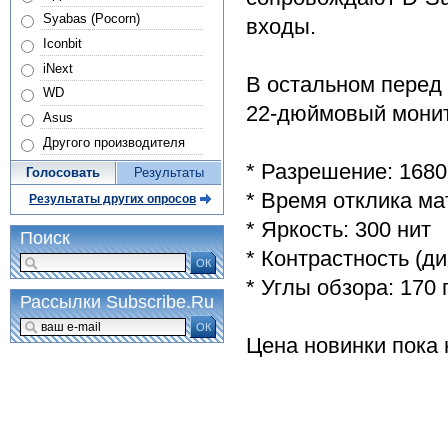
Syabas (Pocorn)
входы.
Iconbit
iNext
В остальном перед
WD
22-дюймовый монит
Asus
Другого производителя
* Разрешение: 168
Голосовать
Результаты
* Время отклика ма
Результаты других опросов
* Яркость: 300 нит
Поиск
* Контрастность (д
ОК
* Углы обзора: 170
Рассылки Subscribe.Ru
ОК
Цена новинки пока 