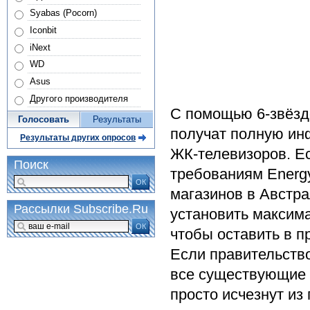
Syabas (Pocorn)
Iconbit
iNext
WD
Asus
Другого производителя
С помощью 6-звёздо
Голосовать
Результаты
получат полную ин
Результаты других опросов
ЖК-телевизоров. Ес
Поиск
требованиям Energy
ОК
магазинов в Австр
Рассылки Subscribe.Ru
установить максим
ОК
чтобы оставить в 
Если правительств
все существующие 
просто исчезнут из 