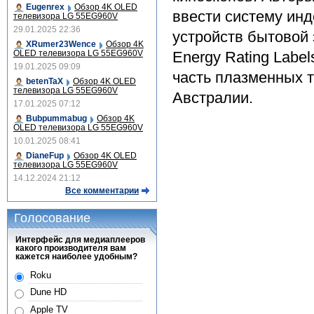
Eugenrex
Обзор 4K OLED
ввести систему ин
телевизора LG 55EG960V
29.01.2025 22:36
устройств бытовой
XRumer23Wence
Обзор 4K
OLED телевизора LG 55EG960V
Energy Rating Labe
19.01.2025 09:09
часть плазменных т
betenTaX
Обзор 4K OLED
телевизора LG 55EG960V
Австралии.
17.01.2025 07:12
Bubpummabug
Обзор 4K
OLED телевизора LG 55EG960V
10.01.2025 08:41
DianeFup
Обзор 4K OLED
телевизора LG 55EG960V
14.12.2024 21:12
Все комментарии
Голосование
Интерфейс для медиаплееров
какого производителя вам
кажется наиболее удобным?
Roku
Dune HD
Apple TV