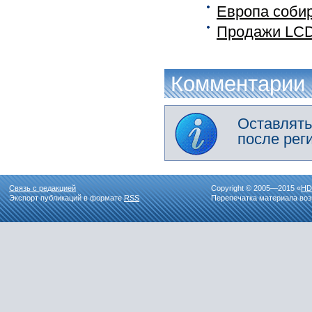
Европа соби
Продажи LCD 
Комментарии
Оставлять
после рег
Связь с редакцией
Copyright © 2005—2015 «
HD
Экспорт публикаций в формате
RSS
Перепечатка материала воз