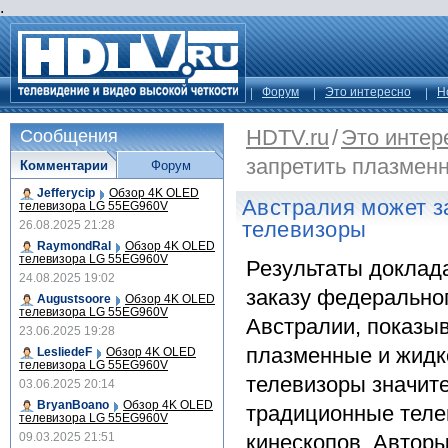
.
Форум
Это интересно
Н
HDTV.ru
/
Это интер
Сообщения
запретить плазмен
Комментарии
Форум
Jefferycip
Обзор 4K OLED
Австралия может з
телевизора LG 55EG960V
телевизоры
26.08.2025 21:28
RaymondRal
Обзор 4K OLED
телевизора LG 55EG960V
Результаты доклада
24.08.2025 19:02
заказу федерально
Augustsoore
Обзор 4K OLED
телевизора LG 55EG960V
Австралии, показыв
23.06.2025 19:28
плазменные и жидк
LesliedeF
Обзор 4K OLED
телевизора LG 55EG960V
телевизоры значит
03.06.2025 20:14
BryanBoano
Обзор 4K OLED
традиционные теле
телевизора LG 55EG960V
09.03.2025 21:51
кинескопов. Автор