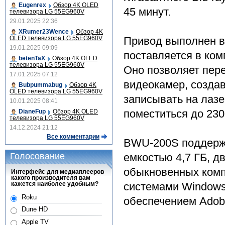
Eugenrex
Обзор 4K OLED
45 минут.
телевизора LG 55EG960V
29.01.2025 22:36
XRumer23Wence
Обзор 4K
OLED телевизора LG 55EG960V
Привод выполнен в
19.01.2025 09:09
поставляется в ком
betenTaX
Обзор 4K OLED
телевизора LG 55EG960V
Оно позволяет пере
17.01.2025 07:12
видеокамер, создав
Bubpummabug
Обзор 4K
OLED телевизора LG 55EG960V
записывать на лазе
10.01.2025 08:41
поместиться до 23
DianeFup
Обзор 4K OLED
телевизора LG 55EG960V
14.12.2024 21:12
Все комментарии
BWU-200S поддерж
Голосование
емкостью 4,7 ГБ, д
обыкновенных комп
Интерфейс для медиаплееров
какого производителя вам
кажется наиболее удобным?
системами Windows
Roku
обеспечением Adobe
Dune HD
Apple TV