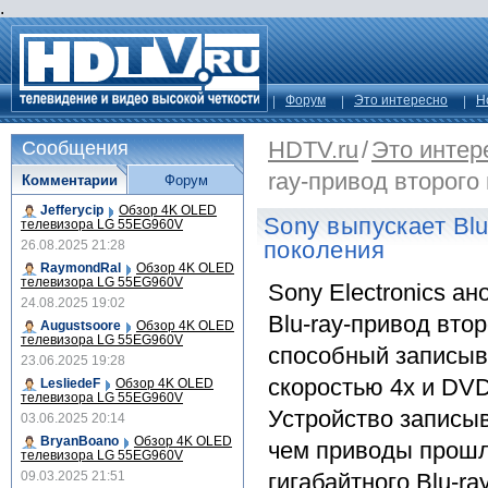
.
Форум
Это интересно
Н
HDTV.ru
/
Это интер
Сообщения
ray-привод второго
Комментарии
Форум
Jefferycip
Обзор 4K OLED
Sony выпускает Blu
телевизора LG 55EG960V
поколения
26.08.2025 21:28
RaymondRal
Обзор 4K OLED
телевизора LG 55EG960V
Sonу Electronics а
24.08.2025 19:02
Blu-ray-привод вто
Augustsoore
Обзор 4K OLED
телевизора LG 55EG960V
способный записыв
23.06.2025 19:28
скоростью 4х и DVD
LesliedeF
Обзор 4K OLED
телевизора LG 55EG960V
Устройство записы
03.06.2025 20:14
BryanBoano
Обзор 4K OLED
чем приводы прошло
телевизора LG 55EG960V
09.03.2025 21:51
гигабайтного Blu-r