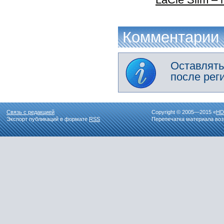
Комментарии
Оставлять
после рег
Связь с редакцией
Copyright © 2005—2015 «
HD
Экспорт публикаций в формате
RSS
Перепечатка материала воз