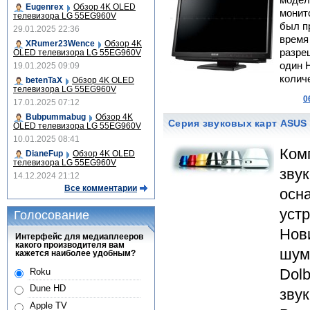
модели
Eugenrex
Обзор 4K OLED
монито
телевизора LG 55EG960V
был п
29.01.2025 22:36
время
XRumer23Wence
Обзор 4K
разре
OLED телевизора LG 55EG960V
один 
19.01.2025 09:09
колич
betenTaX
Обзор 4K OLED
телевизора LG 55EG960V
0
17.01.2025 07:12
Bubpummabug
Обзор 4K
Серия звуковых карт ASUS 
OLED телевизора LG 55EG960V
10.01.2025 08:41
Ком
DianeFup
Обзор 4K OLED
телевизора LG 55EG960V
зву
14.12.2024 21:12
Все комментарии
осн
уст
Голосование
Нов
Интерфейс для медиаплееров
какого производителя вам
шум
кажется наиболее удобным?
Dol
Roku
Dune HD
звук
Apple TV