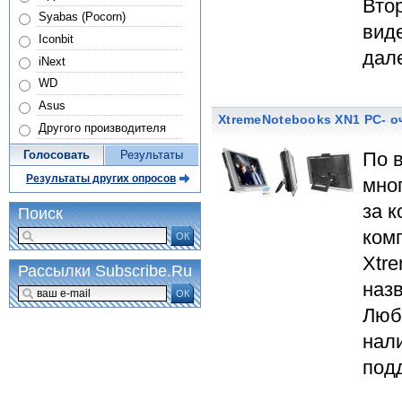
Вто
Syabas (Pocorn)
виде
Iconbit
дал
iNext
WD
Asus
XtremeNotebooks XN1 PC- о
Другого производителя
По в
Голосовать
Результаты
Результаты других опросов
мно
за 
Поиск
комп
ОК
Xtr
Рассылки Subscribe.Ru
наз
ОК
Люб
нал
под