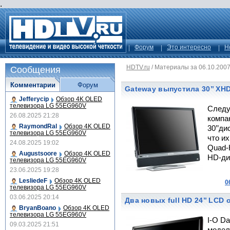
.
Форум
Это интересно
Н
HDTV.ru
/
Материалы за 06.10.200
Сообщения
Комментарии
Форум
Gateway выпустила 30’’ XH
Jefferycip
Обзор 4K OLED
телевизора LG 55EG960V
Следу
26.08.2025 21:28
компа
RaymondRal
Обзор 4K OLED
30’’ди
телевизора LG 55EG960V
что и
24.08.2025 19:02
Quad-
Augustsoore
Обзор 4K OLED
HD-ди
телевизора LG 55EG960V
23.06.2025 19:28
LesliedeF
Обзор 4K OLED
0
телевизора LG 55EG960V
03.06.2025 20:14
Два новых full HD 24’’ LCD 
BryanBoano
Обзор 4K OLED
телевизора LG 55EG960V
I-O D
09.03.2025 21:51