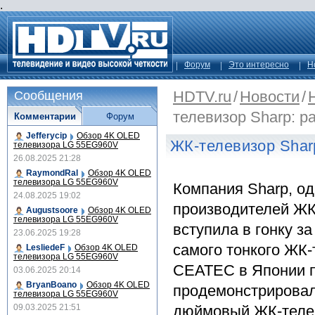
.
Форум
Это интересно
Н
HDTV.ru
/
Новости
/
Сообщения
телевизор Sharp: р
Комментарии
Форум
Jefferycip
Обзор 4K OLED
ЖК-телевизор Shar
телевизора LG 55EG960V
26.08.2025 21:28
RaymondRal
Обзор 4K OLED
телевизора LG 55EG960V
Компания Sharp, од
24.08.2025 19:02
производителей ЖК
Augustsoore
Обзор 4K OLED
телевизора LG 55EG960V
вступила в гонку з
23.06.2025 19:28
самого тонкого ЖК-
LesliedeF
Обзор 4K OLED
телевизора LG 55EG960V
CEATEC в Японии п
03.06.2025 20:14
BryanBoano
Обзор 4K OLED
продемонстрировал
телевизора LG 55EG960V
09.03.2025 21:51
дюймовый ЖК-телев