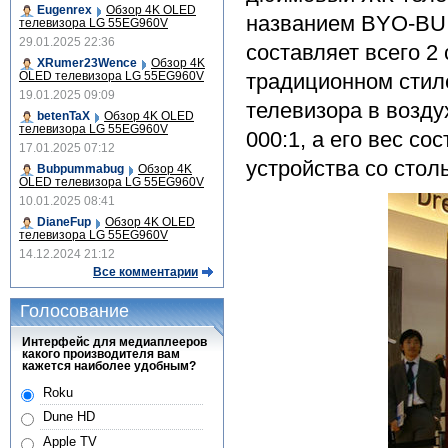
Eugenrex
Обзор 4K OLED
названием BYO-BU.
телевизора LG 55EG960V
29.01.2025 22:36
составляет всего 2
XRumer23Wence
Обзор 4K
OLED телевизора LG 55EG960V
традиционном стил
19.01.2025 09:09
телевизора в возду
betenTaX
Обзор 4K OLED
телевизора LG 55EG960V
000:1, а его вес со
17.01.2025 07:12
устройства со стол
Bubpummabug
Обзор 4K
OLED телевизора LG 55EG960V
10.01.2025 08:41
DianeFup
Обзор 4K OLED
телевизора LG 55EG960V
14.12.2024 21:12
Все комментарии
Голосование
Интерфейс для медиаплееров
какого производителя вам
кажется наиболее удобным?
Roku
Dune HD
Apple TV