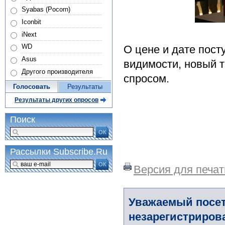
Syabas (Pocorn)
Iconbit
iNext
WD
О цене и дате пост
Asus
видимости, новый т
Другого производителя
спросом.
Голосовать
Результаты
Результаты других опросов
Поиск
ОК
Рассылки Subscribe.Ru
ОК
Версия для печат
Уважаемый посет
незарегистриров