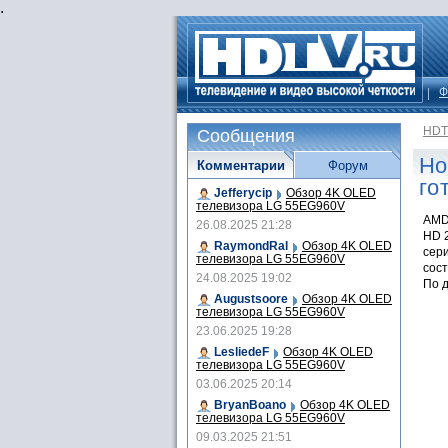
.
Ф
HDT
Сообщения
Но
Комментарии
Форум
го
Jefferycip
Обзор 4K OLED
телевизора LG 55EG960V
AMD
26.08.2025 21:28
HD 2
RaymondRal
Обзор 4K OLED
сери
телевизора LG 55EG960V
сост
24.08.2025 19:02
По д
Augustsoore
Обзор 4K OLED
телевизора LG 55EG960V
23.06.2025 19:28
LesliedeF
Обзор 4K OLED
телевизора LG 55EG960V
03.06.2025 20:14
BryanBoano
Обзор 4K OLED
телевизора LG 55EG960V
09.03.2025 21:51