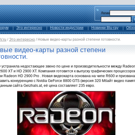
Логин
орум
Это интересно
Новости индустрии
Новинки Blu-ray
Обзо
V.ru
/
Это интересно
/
Новые видео-карты разной степени готовности.
вые видео-карты разной степени
товности.
 устранила недостающее звено по цене и производительности между Radeo
600 XT и HD 2900 XT. Компания готовится к выпуску графических процессоро
и Radeon HD 2900 Pro . Новая видеокарта основана на чипе R600 и призвана
авить конкуренцию с Nvidia GeForce 8800 GTS (версия 320 Мбайт видео памят
анным сайта Geizhals.at, её цена составляет 235 евро.