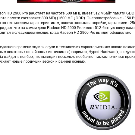
eon HD 2900 Pro работает на частоте 600 МГц, имеет 512 Мбайт памяти GDD
ота памяти составляет 800 МГц (1600 МГц DDR). Энергопотребление - 150 Вт
 по техническим характеристикам, напечатанным на коробке, карта имеет 25
рждает, что на самом деле Radeon HD 2900 Pro имеет 512-битную шину памяти
снится в следующем месяце, когда Radeon HD 2900 Pro выйдет официально.
едавнего времени ходили слухи о технических характеристиках нового покол
ным некоторых онлайновых источников (например, Hyped Hardware), следую
ia выйдет в ноябре, что выглядит несколько необычно, так как почти все пр
ускают новые продукции весной и ранней осенью.