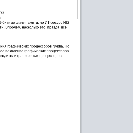
R3.
.
6-битную шину памяти, но ИТ-ресурс HIS
. Впрочем, насколько это, правда, все
ения графических процессоров Nvidia. По
щее поколение графических процессоров
оизводители графических процессоров