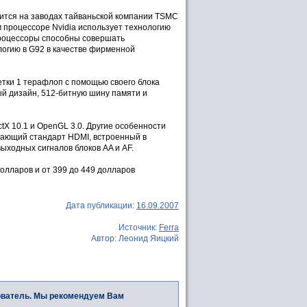
дится на заводах тайваньской компании TSMC
м процессоре Nvidia использует технологию
 процессоры способны совершать
огию в G92 в качестве фирменной
тки 1 терафлоп с помощью своего блока
й дизайн, 512-битную шину памяти и
X 10.1 и OpenGL 3.0. Другие особенности
вающий стандарт HDMI, встроенный в
ыходных сигналов блоков AA и AF.
олларов и от 399 до 449 долларов
Дата публикации:
16.09.2007
Источник:
Ferra
Автор: Леонид Яицкий
ователь. Мы рекомендуем Вам