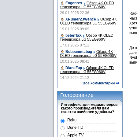
Eugenrex
Обзор 4K OLED
телевизора LG 55EG960V
29.01.2025 22:36
Rad
Част
XRumer23Wence
Обзор 4K
OLED телевизора LG 55EG960V
Хотя
утве
19.01.2025 09:09
выя
betenTaX
Обзор 4K OLED
телевизора LG 55EG960V
17.01.2025 07:12
До н
Bubpummabug
Обзор 4K
дан
OLED телевизора LG 55EG960V
Nvid
10.01.2025 08:41
вып
DianeFup
Обзор 4K OLED
телевизора LG 55EG960V
14.12.2024 21:12
Все комментарии
Голосование
Интерфейс для медиаплееров
какого производителя вам
кажется наиболее удобным?
Roku
Dune HD
Apple TV