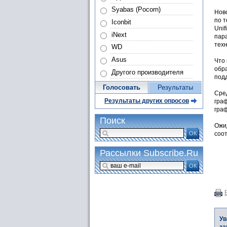
Syabas (Pocorn)
Нов
по т
Iconbit
Unif
iNext
пар
техн
WD
Asus
Что
обр
Другого производителя
под
Голосовать
Результаты
Сре
Результаты других опросов
гра
граф
Поиск
Ожи
ОК
соо
Рассылки Subscribe.Ru
ОК
Ув