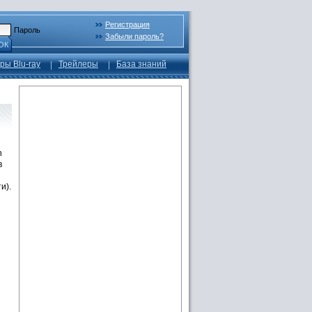
Регистрация
Пароль
Забыли пароль?
ОК
ры Blu-ray
Трейлеры
База знаний
n
в
и).