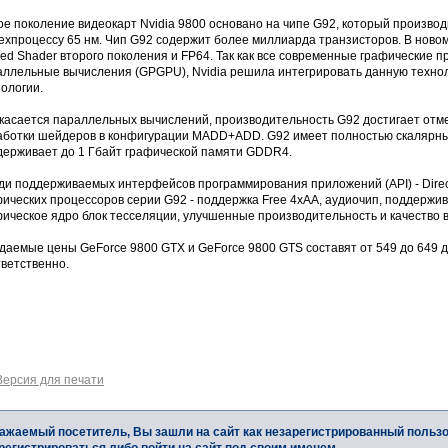
ое поколение видеокарт Nvidia 9800 основано на чипе G92, который произво
ехпроцессу 65 нм. Чип G92 содержит более миллиарда транзисторов. В ново
ied Shader второго поколения и FP64. Так как все современные графические
аллельные вычисления (GPGPU), Nvidia решила интегрировать данную технол
ологии.
 касается параллельных вычислений, производительность G92 достигает отме
аботки шейдеров в конфигурации MADD+ADD. G92 имеет полностью скалярны
держивает до 1 Гбайт графической памяти GDDR4.
ди поддерживаемых интерфейсов программирования приложений (API) - Direct
фических процессоров серии G92 - поддержка Free 4xAA, аудиочип, поддержи
ическое ядро блок тесселяции, улучшенные производительность и качество в
даемые цены GeForce 9800 GTX и GeForce 9800 GTS составят от 549 до 649 д
тветственно.
Версия для печати
ажаемый посетитель, Вы зашли на сайт как незарегистрированный польз