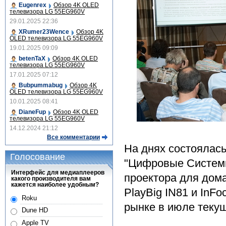
Eugenrex
Обзор 4K OLED
телевизора LG 55EG960V
29.01.2025 22:36
XRumer23Wence
Обзор 4K
OLED телевизора LG 55EG960V
19.01.2025 09:09
betenTaX
Обзор 4K OLED
телевизора LG 55EG960V
17.01.2025 07:12
Bubpummabug
Обзор 4K
OLED телевизора LG 55EG960V
10.01.2025 08:41
DianeFup
Обзор 4K OLED
телевизора LG 55EG960V
14.12.2024 21:12
Все комментарии
На днях состоялас
Голосование
"Цифровые Системы
Интерфейс для медиаплееров
проектора для дома
какого производителя вам
кажется наиболее удобным?
PlayBig IN81 и InFo
Roku
рынке в июле текущ
Dune HD
Apple TV