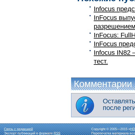
Infocus пред
InFocus выпу
разрешение
InFocus: Ful
InFocus пред
Infocus IN82
тест.
Комментарии
Оставлять
после рег
Связь с редакцией
Copyright © 2005—2015 «
HD
Экспорт публикаций в формате
RSS
Перепечатка материала воз