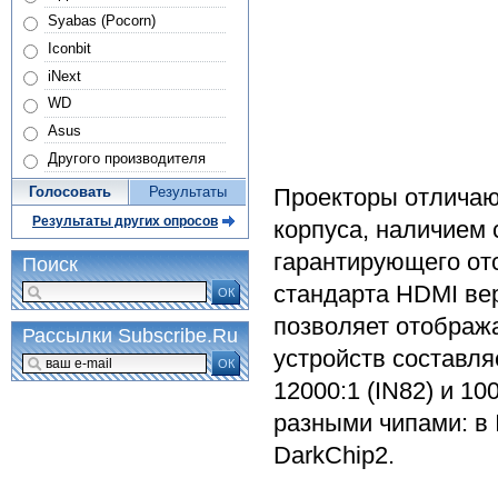
Syabas (Pocorn)
Iconbit
iNext
WD
Asus
Другого производителя
Проекторы отличаю
Голосовать
Результаты
Результаты других опросов
корпуса, наличием 
гарантирующего от
Поиск
стандарта HDMI вер
ОК
позволяет отображ
Рассылки Subscribe.Ru
устройств составляе
ОК
12000:1 (IN82) и 10
разными чипами: в 
DarkChip2.