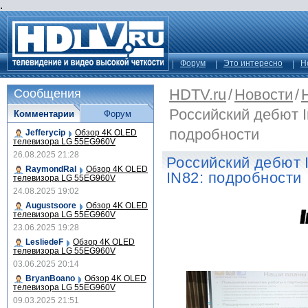
.
Форум
Это интересно
Н
HDTV.ru
/
Новости
/
Сообщения
Российский дебют I
Комментарии
Форум
подробности
Jefferycip
Обзор 4K OLED
телевизора LG 55EG960V
26.08.2025 21:28
Российский дебют I
RaymondRal
Обзор 4K OLED
IN82: подробности
телевизора LG 55EG960V
24.08.2025 19:02
Augustsoore
Обзор 4K OLED
телевизора LG 55EG960V
23.06.2025 19:28
LesliedeF
Обзор 4K OLED
телевизора LG 55EG960V
03.06.2025 20:14
BryanBoano
Обзор 4K OLED
телевизора LG 55EG960V
09.03.2025 21:51