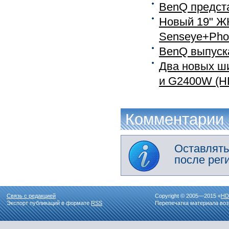
BenQ предст
Новый 19" Ж
Senseye+Pho
BenQ выпуск
Два новых ш
и G2400W (H
Комментарии
Оставлять
после рег
Связь с редакцией
Copyright © 2005—2015 «
HD
Экспорт публикаций в формате
RSS
Перепечатка материала воз