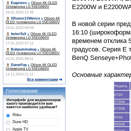
Eugenrex
Обзор 4K OLED
E2200W и E2200WA
телевизора LG 55EG960V
29.01.2025 22:36
XRumer23Wence
Обзор 4K
OLED телевизора LG 55EG960V
В новой серии пред
19.01.2025 09:09
16:10 (широкоформ
betenTaX
Обзор 4K OLED
телевизора LG 55EG960V
временем отклика 5
17.01.2025 07:12
градусов. Серия Е 
Bubpummabug
Обзор 4K
OLED телевизора LG 55EG960V
BenQ Senseye+Phot
10.01.2025 08:41
DianeFup
Обзор 4K OLED
телевизора LG 55EG960V
Основные характе
14.12.2024 21:12
Все комментарии
Голосование
Интерфейс для медиаплееров
какого производителя вам
кажется наиболее удобным?
Roku
Dune HD
Apple TV