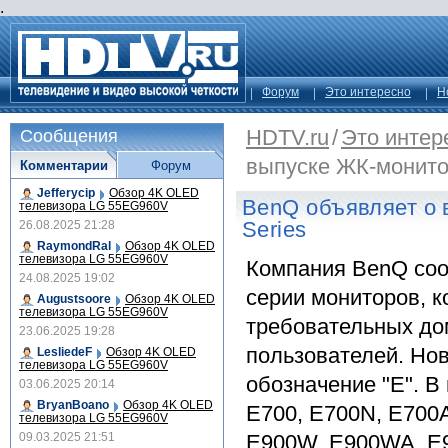
.
Форум
Это интересно
Н
HDTV.ru
/
Это интер
Сообщения
выпуске ЖК-монито
Комментарии
Форум
Jefferycip
Обзор 4K OLED
BenQ объявляет о 
телевизора LG 55EG960V
Series
26.08.2025 21:28
RaymondRal
Обзор 4K OLED
телевизора LG 55EG960V
Компания BenQ соо
24.08.2025 19:02
серии мониторов, 
Augustsoore
Обзор 4K OLED
телевизора LG 55EG960V
требовательных до
23.06.2025 19:28
пользователей. Но
LesliedeF
Обзор 4K OLED
телевизора LG 55EG960V
обозначение "Е". В
03.06.2025 20:14
BryanBoano
Обзор 4K OLED
E700, E700N, E700A
телевизора LG 55EG960V
09.03.2025 21:51
E900W, E900WA, E