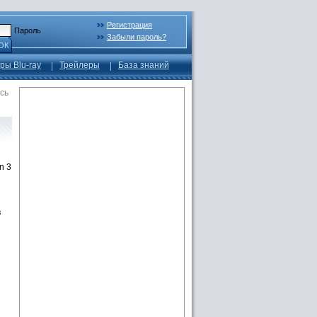
Регистрация
Пароль
Забыли пароль?
ОК
ры Blu-ray
Трейлеры
База знаний
сь
n 3
в