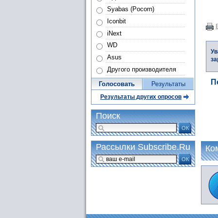
Syabas (Pocorn)
Iconbit
iNext
WD
Ув
Asus
за
Другого производителя
П
Голосовать
Результаты
Результаты других опросов
Поиск
ОК
Рассылки Subscribe.Ru
Ко
ОК