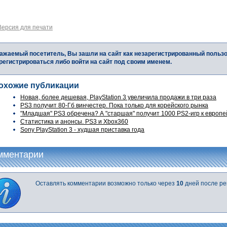
Версия для печати
ажаемый посетитель, Вы зашли на сайт как незарегистрированный польз
регистрироваться либо войти на сайт под своим именем.
охожие публикации
Новая, более дешевая, PlayStation 3 увеличила продажи в три раза
PS3 получит 80-Гб винчестер. Пока только для корейского рынка
"Младшая" PS3 обречена? А "старшая" получит 1000 PS2-игр к европей
Статистика и анонсы. PS3 и Xbox360
Sony PlayStation 3 - худшая приставка года
мментарии
Оставлять комментарии возможно только через
10
дней после ре