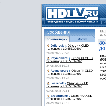
.
Ф
HDT
Сообщения
до 
Комментарии
Форум
80
Jefferycip
Обзор 4K OLED
до
телевизора LG 55EG960V
26.08.2025 21:28
Посл
RaymondRal
Обзор 4K OLED
(PS
телевизора LG 55EG960V
гиг
24.08.2025 19:02
сист
Augustsoore
Обзор 4K OLED
Увел
телевизора LG 55EG960V
$600
23.06.2025 19:28
осо
LesliedeF
Обзор 4K OLED
телевизора LG 55EG960V
03.06.2025 20:14
BryanBoano
Обзор 4K OLED
телевизора LG 55EG960V
09.03.2025 21:51