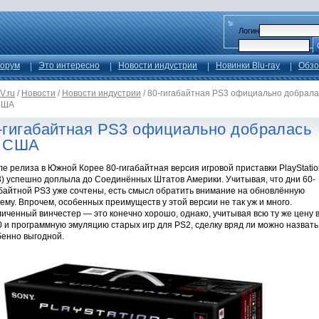
Логин
орум
Это интересно
Новости индустрии
Новинки Blu-ray
Обзо
V.ru
/
Новости
/
Новости индустрии
/
80-гигабайтная PS3 официально добрала
США
-гигабайтная PS3 официально добралась
 США
е релиза в Южной Корее 80-гигабайтная версия игровой приставки PlayStatio
3) успешно доплыла до Соединённых Штатов Америки. Учитывая, что дни 60-
абайтной PS3 уже сочтены, есть смысл обратить внимание на обновлённую
ему. Впрочем, особенных преимуществ у этой версии не так уж и много.
иченный винчестер — это конечно хорошо, однако, учитывая всю ту же цену 
 и программную эмуляцию старых игр для PS2, сделку вряд ли можно назвать
бенно выгодной.