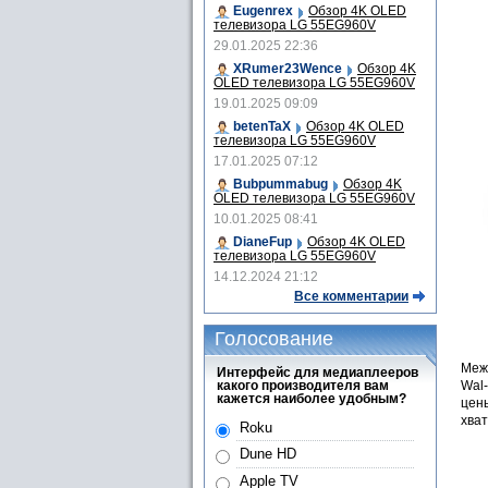
Eugenrex
Обзор 4K OLED
телевизора LG 55EG960V
29.01.2025 22:36
XRumer23Wence
Обзор 4K
OLED телевизора LG 55EG960V
19.01.2025 09:09
betenTaX
Обзор 4K OLED
телевизора LG 55EG960V
17.01.2025 07:12
Bubpummabug
Обзор 4K
OLED телевизора LG 55EG960V
10.01.2025 08:41
DianeFup
Обзор 4K OLED
телевизора LG 55EG960V
14.12.2024 21:12
Все комментарии
Голосование
Меж
Интерфейс для медиаплееров
какого производителя вам
Wal-
кажется наиболее удобным?
цены
хват
Roku
Dune HD
Apple TV