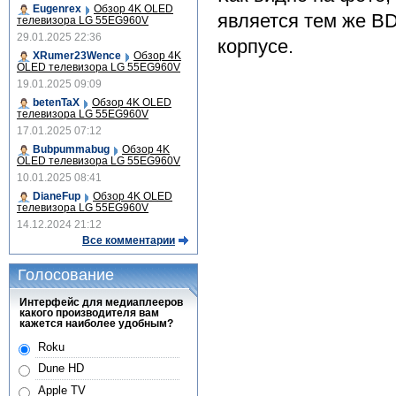
Eugenrex
Обзор 4K OLED
является тем же BD
телевизора LG 55EG960V
29.01.2025 22:36
корпусе.
XRumer23Wence
Обзор 4K
OLED телевизора LG 55EG960V
19.01.2025 09:09
betenTaX
Обзор 4K OLED
телевизора LG 55EG960V
17.01.2025 07:12
Bubpummabug
Обзор 4K
OLED телевизора LG 55EG960V
10.01.2025 08:41
DianeFup
Обзор 4K OLED
телевизора LG 55EG960V
14.12.2024 21:12
Все комментарии
Голосование
Интерфейс для медиаплееров
какого производителя вам
кажется наиболее удобным?
Roku
Dune HD
Apple TV