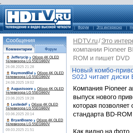
.
Форум
Это интересно
Н
HDTV.ru
/
Это интер
Сообщения
компании Pioneer B
Комментарии
Форум
ROM и пишет DVD
Jefferycip
Обзор 4K OLED
телевизора LG 55EG960V
26.08.2025 21:28
Новый комбо-приво
RaymondRal
Обзор 4K OLED
S02J читает диск
телевизора LG 55EG960V
24.08.2025 19:02
Компания Pioneer 
Augustsoore
Обзор 4K OLED
телевизора LG 55EG960V
выпуск нового при
23.06.2025 19:28
которая позволяет 
LesliedeF
Обзор 4K OLED
телевизора LG 55EG960V
стандарта BD-ROM 
03.06.2025 20:14
BryanBoano
Обзор 4K OLED
телевизора LG 55EG960V
09.03.2025 21:51
Как видно на фото