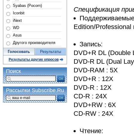
Syabas (Pocorn)
Спецификация прив
Iconbit
Поддерживаемые 
iNext
Edition/Professiona
WD
Asus
Другого производителя
Запись:
DVD+R DL (Double L
Голосовать
Результаты
Результаты других опросов
DVD-R DL (Dual Laye
DVD-RAM : 5X
Поиск
DVD+R : 12X
ОК
DVD-R : 12X
Рассылки Subscribe.Ru
CD-R : 24X
ОК
DVD+RW : 6X
CD-RW : 24X
Чтение: