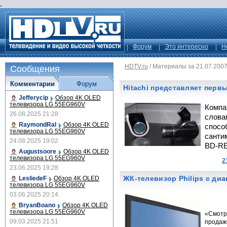
.
Форум
Это интересно
Н
HDTV.ru
/
Материалы за 21.07.200
Сообщения
Комментарии
Форум
Hitachi представляет первы
Jefferycip
Обзор 4K OLED
телевизора LG 55EG960V
Компа
26.08.2025 21:28
слова
RaymondRal
Обзор 4K OLED
спосо
телевизора LG 55EG960V
санти
24.08.2025 19:02
BD-RE
Augustsoore
Обзор 4K OLED
телевизора LG 55EG960V
2
23.06.2025 19:28
ЖК-телевизор Philips с ди
LesliedeF
Обзор 4K OLED
телевизора LG 55EG960V
03.06.2025 20:14
BryanBoano
Обзор 4K OLED
телевизора LG 55EG960V
«Смотри
09.03.2025 21:51
продаж