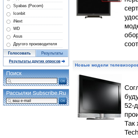
Syabas (Pocorn)
сер
Iconbit
удо
iNext
мод
WD
обо
Asus
соот
Другого производителя
Голосовать
Результаты
Результаты других опросов
Новые модели телевизоров 
Поиск
ОК
Сог
Рассылки Subscribe.Ru
буд
ОК
52-
прои
Так
Tec