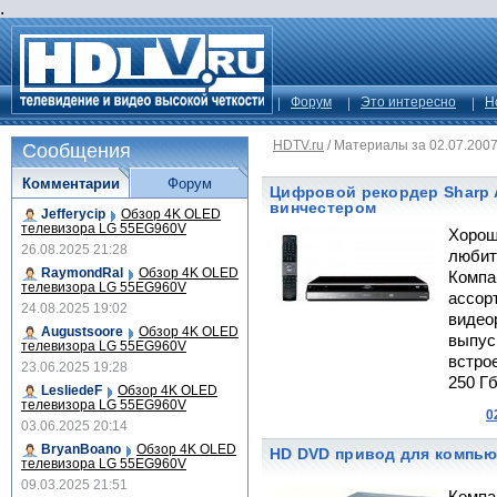
.
Форум
Это интересно
Н
HDTV.ru
/
Материалы за 02.07.200
Сообщения
Комментарии
Форум
Цифровой рекордер Sharp
винчестером
Jefferycip
Обзор 4K OLED
телевизора LG 55EG960V
Хорош
26.08.2025 21:28
любит
RaymondRal
Обзор 4K OLED
Компа
телевизора LG 55EG960V
ассор
24.08.2025 19:02
видео
Augustsoore
Обзор 4K OLED
выпус
телевизора LG 55EG960V
встро
23.06.2025 19:28
250 Гб
LesliedeF
Обзор 4K OLED
телевизора LG 55EG960V
0
03.06.2025 20:14
BryanBoano
Обзор 4K OLED
HD DVD привод для компьют
телевизора LG 55EG960V
09.03.2025 21:51