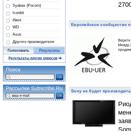
2700
Syabas (Pocorn)
Iconbit
iNext
Европейское сообщество п
WD
Asus
Верите 
Другого производителя
Между 
продем
Голосовать
Результаты
Результаты других опросов
Поиск
ОК
Рассылки Subscribe.Ru
Sony не будет производит
ОК
Риод
мен
зая
Son