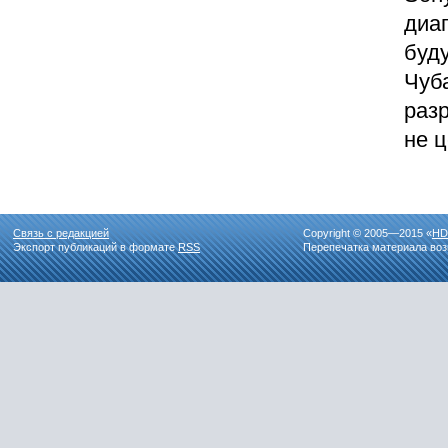
диа
буду
Чуб
раз
не 
Связь с редакцией
Copyright © 2005—2015 «
HD
Экспорт публикаций в формате
RSS
Перепечатка материала воз