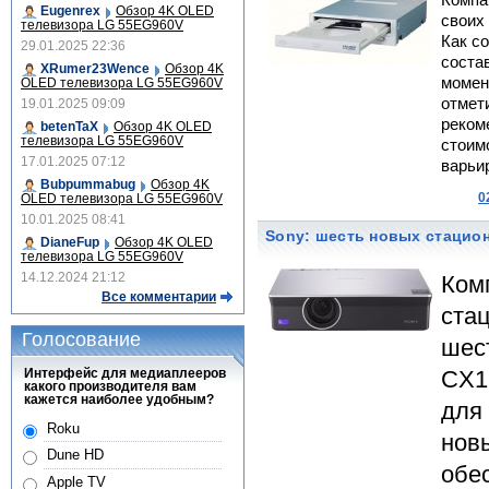
Компан
Eugenrex
Обзор 4K OLED
своих
телевизора LG 55EG960V
Как с
29.01.2025 22:36
соста
XRumer23Wence
Обзор 4K
момен
OLED телевизора LG 55EG960V
отмет
19.01.2025 09:09
реком
betenTaX
Обзор 4K OLED
телевизора LG 55EG960V
стоим
17.01.2025 07:12
варьи
Bubpummabug
Обзор 4K
0
OLED телевизора LG 55EG960V
10.01.2025 08:41
Sony: шесть новых стацио
DianeFup
Обзор 4K OLED
телевизора LG 55EG960V
14.12.2024 21:12
Ком
Все комментарии
ста
Голосование
шес
Интерфейс для медиаплееров
CX1
какого производителя вам
кажется наиболее удобным?
для
Roku
нов
Dune HD
обе
Apple TV