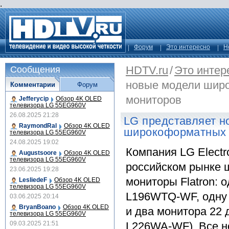
.
Форум
Это интересно
Н
HDTV.ru
/
Это интер
Сообщения
новые модели шир
Комментарии
Форум
мониторов
Jefferycip
Обзор 4K OLED
телевизора LG 55EG960V
26.08.2025 21:28
LG представляет н
RaymondRal
Обзор 4K OLED
широкоформатных
телевизора LG 55EG960V
24.08.2025 19:02
Компания LG Electr
Augustsoore
Обзор 4K OLED
телевизора LG 55EG960V
российском рынке
23.06.2025 19:28
мониторы Flatron:
LesliedeF
Обзор 4K OLED
телевизора LG 55EG960V
L196WTQ-WF, одну
03.06.2025 20:14
BryanBoano
Обзор 4K OLED
и два монитора 22
телевизора LG 55EG960V
09.03.2025 21:51
L226WA-WF). Все н