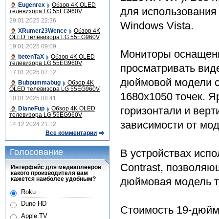
Eugenrex
Обзор 4K OLED
для использования
телевизора LG 55EG960V
29.01.2025 22:36
Windows Vista.
XRumer23Wence
Обзор 4K
OLED телевизора LG 55EG960V
19.01.2025 09:09
Мониторы оснащены
betenTaX
Обзор 4K OLED
телевизора LG 55EG960V
просматривать вид
17.01.2025 07:12
дюймовой модели со
Bubpummabug
Обзор 4K
OLED телевизора LG 55EG960V
1680x1050 точек. Я
10.01.2025 08:41
горизонтали и верти
DianeFup
Обзор 4K OLED
телевизора LG 55EG960V
зависимости от мод
14.12.2024 21:12
Все комментарии
Голосование
В устройствах испо
Contrast, позволяю
Интерфейс для медиаплееров
какого производителя вам
кажется наиболее удобным?
дюймовая модель т
Roku
Dune HD
Стоимость 19-дюймо
Apple TV