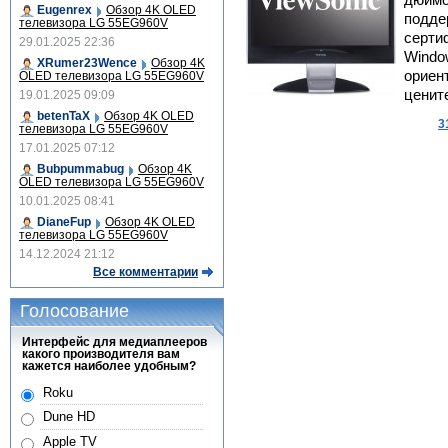
дюймо
Eugenrex
Обзор 4K OLED
подде
телевизора LG 55EG960V
серти
29.01.2025 22:36
Windo
XRumer23Wence
Обзор 4K
ориен
OLED телевизора LG 55EG960V
ценит
19.01.2025 09:09
betenTaX
Обзор 4K OLED
3
телевизора LG 55EG960V
17.01.2025 07:12
Bubpummabug
Обзор 4K
OLED телевизора LG 55EG960V
10.01.2025 08:41
DianeFup
Обзор 4K OLED
телевизора LG 55EG960V
14.12.2024 21:12
Все комментарии
Голосование
Интерфейс для медиаплееров
какого производителя вам
кажется наиболее удобным?
Roku
Dune HD
Apple TV