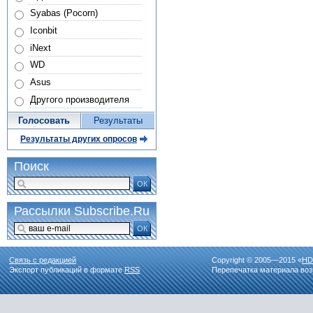
Syabas (Pocorn)
Iconbit
iNext
WD
Asus
Другого производителя
Голосовать
Результаты
Результаты других опросов
Поиск
ОК
Рассылки Subscribe.Ru
ОК
Связь с редакцией
Copyright © 2005—2015 «
HD
Экспорт публикаций в формате
RSS
Перепечатка материала воз