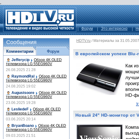
.
Форум
Это интересно
Н
HDTV.ru
/
Материалы за 31.05.200
Сообщения
Комментарии
Форум
В европейском успехе Blu-
Jefferycip
Обзор 4K OLED
телевизора LG 55EG960V
Как из
26.08.2025 21:28
мощная
RaymondRal
Обзор 4K OLED
лучши
телевизора LG 55EG960V
проиг
24.08.2025 19:02
вполн
Augustsoore
Обзор 4K OLED
HD-фи
телевизора LG 55EG960V
23.06.2025 19:28
3
LesliedeF
Обзор 4K OLED
телевизора LG 55EG960V
Новый 24" HD-монитор от V
03.06.2025 20:14
BryanBoano
Обзор 4K OLED
Компа
телевизора LG 55EG960V
выход
09.03.2025 21:51