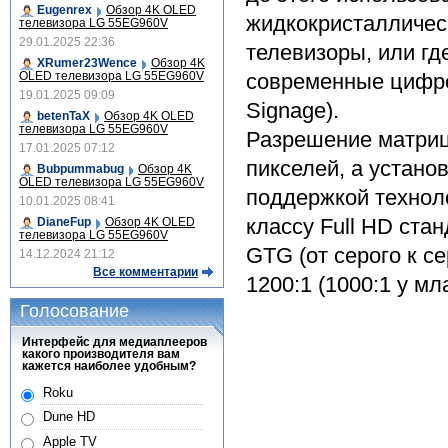
Eugenrex
Обзор 4K OLED
жидкокристалличес
телевизора LG 55EG960V
29.01.2025 22:36
телевизоры, или г
XRumer23Wence
Обзор 4K
OLED телевизора LG 55EG960V
современные цифро
19.01.2025 09:09
Signage).
betenTaX
Обзор 4K OLED
телевизора LG 55EG960V
Разрешение матриц
17.01.2025 07:12
пикселей, а устан
Bubpummabug
Обзор 4K
OLED телевизора LG 55EG960V
поддержкой технол
10.01.2025 08:41
классу Full HD ста
DianeFup
Обзор 4K OLED
телевизора LG 55EG960V
GTG (от серого к се
14.12.2024 21:12
Все комментарии
1200:1 (1000:1 у м
Голосование
Интерфейс для медиаплееров
какого производителя вам
кажется наиболее удобным?
Roku
Dune HD
Apple TV