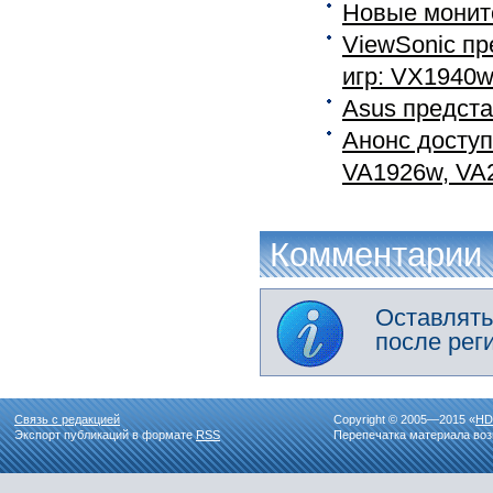
Новые монит
ViewSonic пр
игр: VX1940w,
Asus предст
Анонс доступ
VA1926w, VA2
Комментарии
Оставлять
после рег
Связь с редакцией
Copyright © 2005—2015 «
HD
Экспорт публикаций в формате
RSS
Перепечатка материала воз