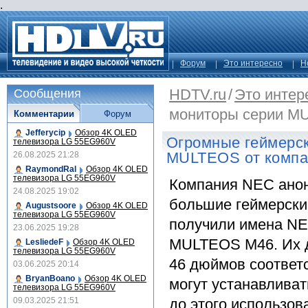
.
Форум
Это интересно
Н
HDTV.ru
/
Это интер
Сообщения
мониторы серии M
Комментарии
Форум
Jefferycip
Обзор 4K OLED
Огромные геймерс
телевизора LG 55EG960V
MULTEOS от комп
26.08.2025 21:28
RaymondRal
Обзор 4K OLED
телевизора LG 55EG960V
Компания NEC анон
24.08.2025 19:02
большие геймерски
Augustsoore
Обзор 4K OLED
телевизора LG 55EG960V
получили имена N
23.06.2025 19:28
MULTEOS M46. Их д
LesliedeF
Обзор 4K OLED
телевизора LG 55EG960V
46 дюймов соответ
03.06.2025 20:14
BryanBoano
Обзор 4K OLED
могут устанавливат
телевизора LG 55EG960V
09.03.2025 21:51
до этого использов