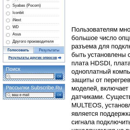
Syabas (Pocorn)
Iconbit
iNext
WD
Пользователям мн
Asus
большое число опц
Другого производителя
разъема для подкл
Голосовать
Результаты
быть установлены 
Результаты других опросов
плата HDSDI, плат
Поиск
одноплатный компью
ОК
защиты от перегре
моделей, включает
Рассылки Subscribe.Ru
ОК
датчиками. Сущес
MULTEOS, установл
является поддержк
сигнала подключит