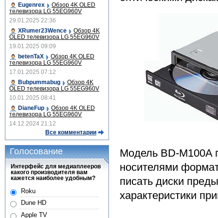
Eugenrex
Обзор 4K OLED
телевизора LG 55EG960V
29.01.2025 22:36
XRumer23Wence
Обзор 4K
OLED телевизора LG 55EG960V
19.01.2025 09:09
betenTaX
Обзор 4K OLED
телевизора LG 55EG960V
17.01.2025 07:12
Bubpummabug
Обзор 4K
OLED телевизора LG 55EG960V
10.01.2025 08:41
DianeFup
Обзор 4K OLED
телевизора LG 55EG960V
14.12.2024 21:12
Все комментарии
Голосование
Модель BD-M100A п
носителями формат
Интерфейс для медиаплееров
какого производителя вам
кажется наиболее удобным?
писать диски пред
Roku
характеристики при
Dune HD
Apple TV