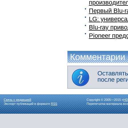
производите
Первый Blu-r
LG: универс
Blu-ray прив
Pioneer пред
Комментарии
Оставлять
после рег
Связь с редакцией
Copyright © 2005—2015 «
HD
Экспорт публикаций в формате
RSS
Перепечатка материала воз