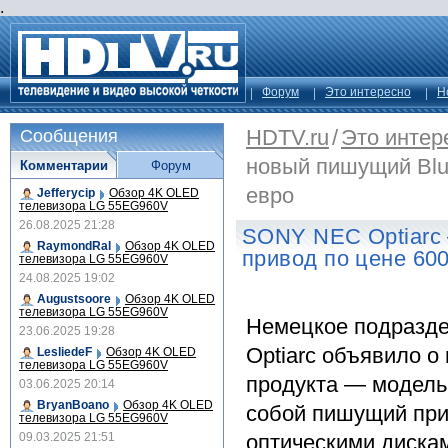
.
Форум
Это интересно
Н
HDTV.ru
/
Это интер
Сообщения
новый пишущий Blu-
Комментарии
Форум
евро
Jefferycip
Обзор 4K OLED
телевизора LG 55EG960V
26.08.2025 21:28
SONY NEC Optiarc 
RaymondRal
Обзор 4K OLED
привод по цене 60
телевизора LG 55EG960V
24.08.2025 19:02
Augustsoore
Обзор 4K OLED
телевизора LG 55EG960V
Немецкое подразд
23.06.2025 19:28
Optiarc объявило о
LesliedeF
Обзор 4K OLED
телевизора LG 55EG960V
продукта — модель
03.06.2025 20:14
BryanBoano
Обзор 4K OLED
собой пишущий при
телевизора LG 55EG960V
09.03.2025 21:51
оптическими дискам