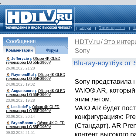
.
Форум
Это интересно
Н
HDTV.ru
/
Это интер
Сообщения
Sony
Комментарии
Форум
Jefferycip
Обзор 4K OLED
Blu-ray-ноутбук от 
телевизора LG 55EG960V
26.08.2025 21:28
RaymondRal
Обзор 4K OLED
телевизора LG 55EG960V
Sony представила н
24.08.2025 19:02
VAIO® AR, который
Augustsoore
Обзор 4K OLED
телевизора LG 55EG960V
этим летом.
23.06.2025 19:28
VAIO AR будет пост
LesliedeF
Обзор 4K OLED
телевизора LG 55EG960V
конфигурациях: Pre
03.06.2025 20:14
BryanBoano
Обзор 4K OLED
(Стандарт). AR Pr
телевизора LG 55EG960V
09.03.2025 21:51
контент высокого р