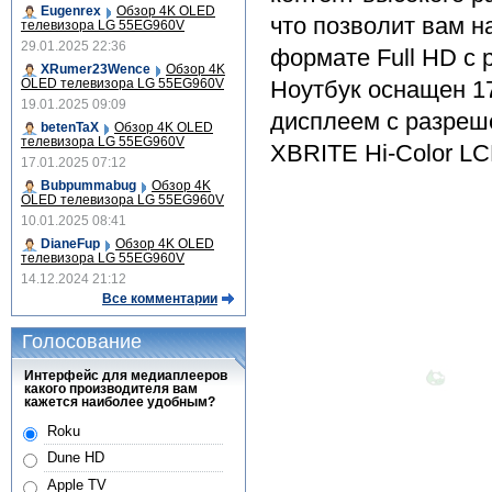
Eugenrex
Обзор 4K OLED
что позволит вам 
телевизора LG 55EG960V
29.01.2025 22:36
формате Full HD с 
XRumer23Wence
Обзор 4K
OLED телевизора LG 55EG960V
Ноутбук оснащен 
19.01.2025 09:09
дисплеем с разреш
betenTaX
Обзор 4K OLED
телевизора LG 55EG960V
XBRITE Hi-Color LC
17.01.2025 07:12
Bubpummabug
Обзор 4K
OLED телевизора LG 55EG960V
10.01.2025 08:41
DianeFup
Обзор 4K OLED
телевизора LG 55EG960V
14.12.2024 21:12
Все комментарии
Голосование
Интерфейс для медиаплееров
какого производителя вам
кажется наиболее удобным?
Roku
Dune HD
Apple TV