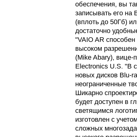
обеспечения, вы т
записывать его на 
(вплоть до 50Гб) 
достаточно удобные
"VAIO AR способен 
высоком разрешении
(Mike Abary), вице
Electronics U.S. "
новых дисков Blu-r
неограниченные тв
Шикарно спроектир
будет доступен в г
светящимся логотип
изготовлен с учето
сложных многозада