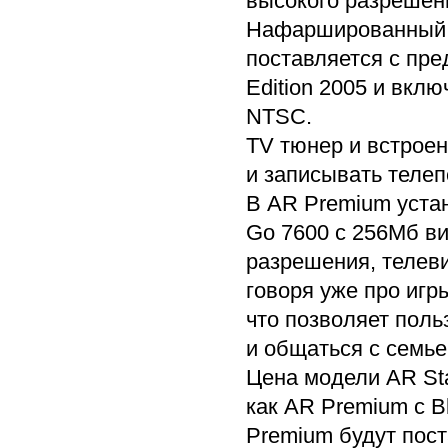
высокого разрешен
Нафаршированный к
поставляется с пре
Edition 2005 и вкл
NTSC.
TV тюнер и встроен
и записывать телеп
В AR Premium уста
Go 7600 с 256Мб ви
разрешения, телев
говоря уже про игр
что позволяет пол
и общаться с семье
Цена модели AR Sta
как AR Premium с B
Premium будут поста