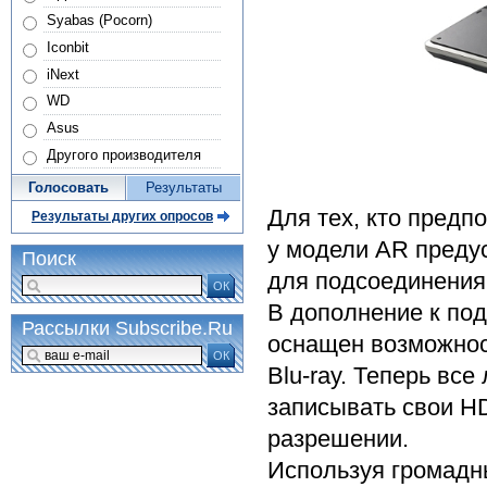
Syabas (Pocorn)
Iconbit
iNext
WD
Asus
Другого производителя
Голосовать
Результаты
Для тех, кто предп
Результаты других опросов
у модели AR преду
Поиск
для подсоединения
ОК
В дополнение к по
Рассылки Subscribe.Ru
оснащен возможнос
ОК
Blu-ray. Теперь вс
записывать свои HD
разрешении.
Используя громадн