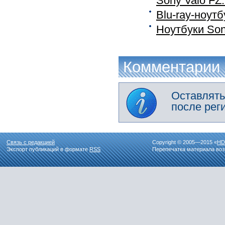
Sony Vaio FZ
Blu-ray-ноут
Ноутбуки Son
Комментарии
Оставлять
после рег
Связь с редакцией
Copyright © 2005—2015 «
HD
Экспорт публикаций в формате
RSS
Перепечатка материала воз