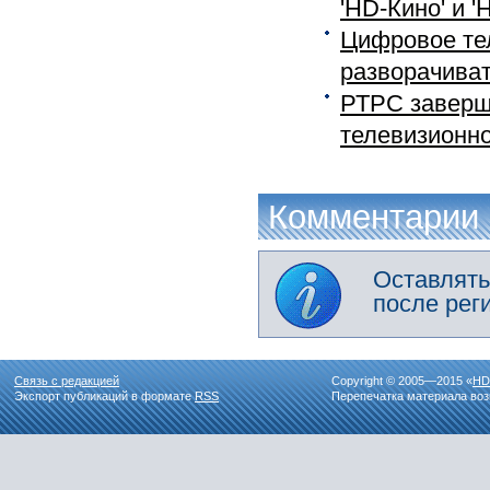
'HD-Кино' и 'H
Цифровое те
разворачивать
РТРС заверш
телевизионно
Комментарии
Оставлять
после рег
Связь с редакцией
Copyright © 2005—2015 «
HD
Экспорт публикаций в формате
RSS
Перепечатка материала воз