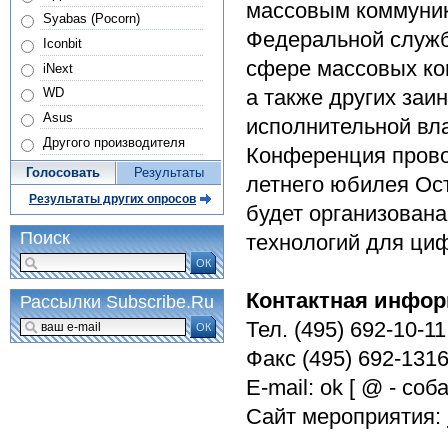
массовым коммуник
Syabas (Pocorn)
Федеральной служб
Iconbit
сфере массовых ком
iNext
а также других заи
WD
Asus
исполнительной вла
Другого производителя
Конференция прово
Голосовать
Результаты
летнего юбилея Ос
Результаты других опросов
будет организована
Поиск
технологий для ци
ОК
Контактная инфор
Рассылки Subscribe.Ru
Тел. (495) 692-10-11
ОК
Факс (495) 692-1316
E-mail: ok [ @ - соб
Сайт мероприятия: