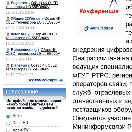
Eugenrex
Обзор 4K OLED
о
телевизора LG 55EG960V
29.01.2025 22:36
т
XRumer23Wence
Обзор 4K
OLED телевизора LG 55EG960V
р
19.01.2025 09:09
т
betenTaX
Обзор 4K OLED
телевизора LG 55EG960V
и
17.01.2025 07:12
внедрения цифрово
Bubpummabug
Обзор 4K
OLED телевизора LG 55EG960V
Она рассчитана на 
10.01.2025 08:41
ведущих специалис
DianeFup
Обзор 4K OLED
телевизора LG 55EG960V
ФГУП РТРС, регион
14.12.2024 21:12
Все комментарии
операторов связи,
Голосование
служб, отраслевых 
отечественных и в
Интерфейс для медиаплееров
какого производителя вам
кажется наиболее удобным?
поставщиков обору
Roku
Ожидается участие
Dune HD
Мининформсвязи Ро
Apple TV