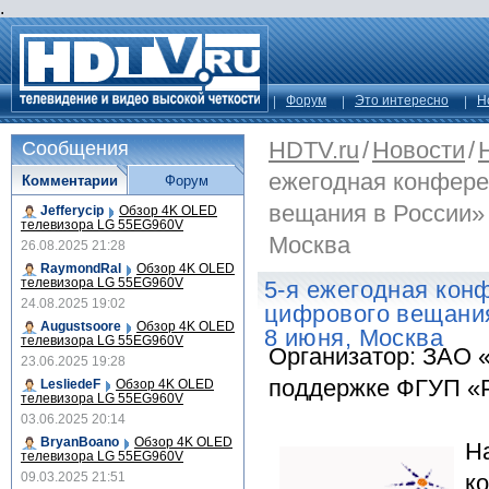
.
Форум
Это интересно
Н
HDTV.ru
/
Новости
/
Сообщения
ежегодная конфере
Комментарии
Форум
вещания в России» 
Jefferycip
Обзор 4K OLED
телевизора LG 55EG960V
Москва
26.08.2025 21:28
RaymondRal
Обзор 4K OLED
телевизора LG 55EG960V
5-я ежегодная кон
24.08.2025 19:02
цифрового вещания
Augustsoore
Обзор 4K OLED
8 июня, Москва
телевизора LG 55EG960V
Организатор: ЗАО 
23.06.2025 19:28
поддержке ФГУП «
LesliedeF
Обзор 4K OLED
телевизора LG 55EG960V
03.06.2025 20:14
BryanBoano
Обзор 4K OLED
Н
телевизора LG 55EG960V
09.03.2025 21:51
к