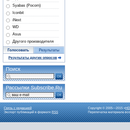
Syabas (Pocorn)
Iconbit
iNext
WD
Asus
Другого производителя
Голосовать
Результаты
Результаты других опросов
Поиск
ОК
Рассылки Subscribe.Ru
ОК
Связь с редакцией
Copyright © 2005—2015 «
HD
Экспорт публикаций в формате
RSS
Перепечатка материала воз