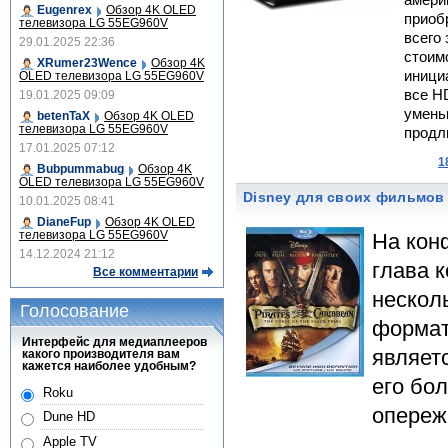
амери
Eugenrex
Обзор 4K OLED
приоб
телевизора LG 55EG960V
всего 
29.01.2025 22:36
стоим
XRumer23Wence
Обзор 4K
инициа
OLED телевизора LG 55EG960V
все H
19.01.2025 09:09
умень
betenTaX
Обзор 4K OLED
телевизора LG 55EG960V
продл
17.01.2025 07:12
1
Bubpummabug
Обзор 4K
OLED телевизора LG 55EG960V
Disney для своих фильмов
10.01.2025 08:41
DianeFup
Обзор 4K OLED
телевизора LG 55EG960V
На кон
14.12.2024 21:12
глава к
Все комментарии
нескол
Голосование
формат
Интерфейс для медиаплееров
являет
какого производителя вам
кажется наиболее удобным?
его бол
Roku
опере
Dune HD
Apple TV