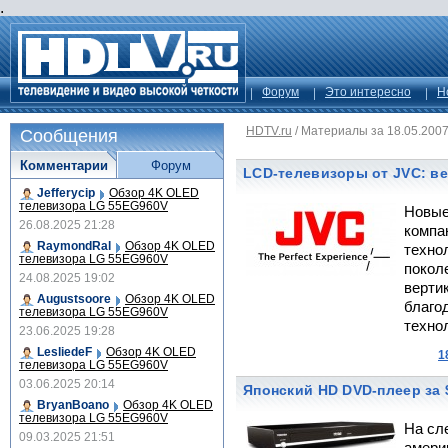
.
Форум
Это интересно
Н
HDTV.ru
/
Материалы за 18.05.200
Сообщения
Комментарии
Форум
LCD-телевизоры от JVC: ве
Jefferycip
Обзор 4K OLED
телевизора LG 55EG960V
Новые
26.08.2025 21:28
компа
RaymondRal
Обзор 4K OLED
технол
телевизора LG 55EG960V
покол
24.08.2025 19:02
вертик
Augustsoore
Обзор 4K OLED
благо
телевизора LG 55EG960V
техно
23.06.2025 19:28
LesliedeF
Обзор 4K OLED
1
телевизора LG 55EG960V
03.06.2025 20:14
Японский HD DVD-плеер за 
BryanBoano
Обзор 4K OLED
телевизора LG 55EG960V
На сл
09.03.2025 21:51