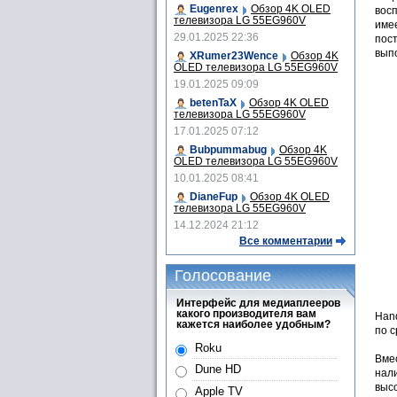
Eugenrex
Обзор 4K OLED
вос
телевизора LG 55EG960V
имее
29.01.2025 22:36
пост
выпо
XRumer23Wence
Обзор 4K
OLED телевизора LG 55EG960V
19.01.2025 09:09
betenTaX
Обзор 4K OLED
телевизора LG 55EG960V
17.01.2025 07:12
Bubpummabug
Обзор 4K
OLED телевизора LG 55EG960V
10.01.2025 08:41
DianeFup
Обзор 4K OLED
телевизора LG 55EG960V
14.12.2024 21:12
Все комментарии
Голосование
Интерфейс для медиаплееров
какого производителя вам
Han
кажется наиболее удобным?
по 
Roku
Вме
Dune HD
нали
высо
Apple TV