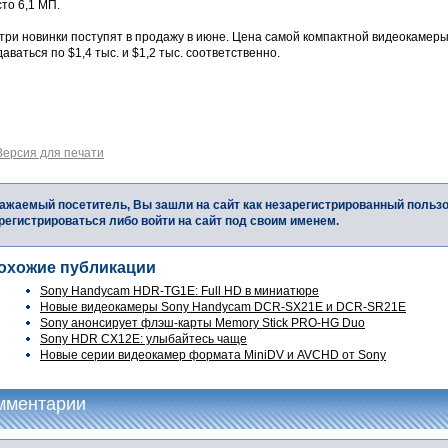
то 6,1 МП.
три новинки поступят в продажу в июне. Цена самой компактной видеокамеры 
аваться по $1,4 тыс. и $1,2 тыс. соответственно.
Версия для печати
ажаемый посетитель, Вы зашли на сайт как незарегистрированный польз
регистрироваться либо войти на сайт под своим именем.
охожие публикации
Sony Handycam HDR-TG1E: Full HD в миниатюре
Новые видеокамеры Sony Handycam DCR-SX21E и DCR-SR21E
Sony анонсирует флэш-карты Memory Stick PRO-HG Duo
Sony HDR CX12E: улыбайтесь чаще
Новые серии видеокамер формата MiniDV и AVCHD от Sony
мментарии