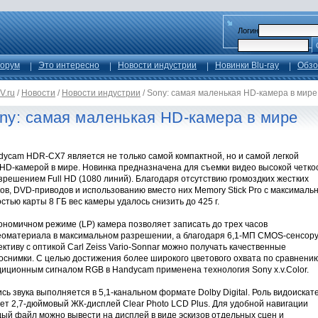
Логин
орум
Это интересно
Новости индустрии
Новинки Blu-ray
Обзо
V.ru
/
Новости
/
Новости индустрии
/
Sony: самая маленькая HD-камера в мире
ny: самая маленькая HD-камера в мире
dycam HDR-CX7 является не только самой компактной, но и самой легкой
HD-камерой в мире. Новинка предназначена для съемки видео высокой четко
зрешением Full HD (1080 линий). Благодаря отсутствию громоздких жестких
ов, DVD-приводов и использованию вместо них Memory Stick Pro с максималь
стью карты 8 ГБ вес камеры удалось снизить до 425 г.
ономичном режиме (LP) камера позволяет записать до трех часов
еоматериала в максимальном разрешении, а благодаря 6,1-МП CMOS-сенсору
ктиву с оптикой Carl Zeiss Vario-Sonnar можно получать качественные
оснимки. С целью достижения более широкого цветового охвата по сравнению
диционным сигналом RGB в Handycam применена технология Sony x.v.Color.
сь звука выполняется в 5,1-канальном формате Dolby Digital. Роль видоискат
ет 2,7-дюймовый ЖК-дисплей Clear Photo LCD Plus. Для удобной навигации
ый файл можно вывести на дисплей в виде эскизов отдельных сцен и