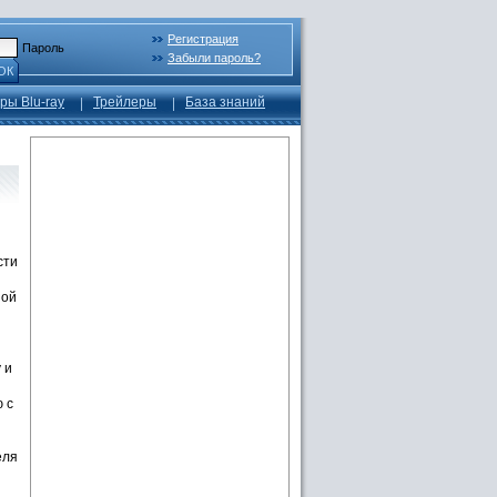
Регистрация
Пароль
Забыли пароль?
ОК
ры Blu-ray
Трейлеры
База знаний
сти
ной
 и
 с
еля