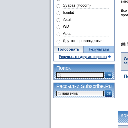
вмес
Syabas (Pocorn)
Все 
Iconbit
прод
iNext
WD
Asus
Другого производителя
Голосовать
Результаты
Результаты других опросов
Ув
за
Поиск
ОК
П
Рассылки Subscribe.Ru
ОК
Ко