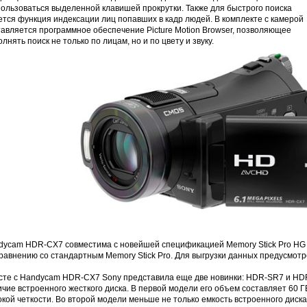
пользоваться выделенной клавишей прокрутки. Также для быстрого поиска
тся функция индексации лиц попавших в кадр людей. В комплекте с камерой
авляется программное обеспечение Picture Motion Browser, позволяющее
лнять поиск не только по лицам, но и по цвету и звуку.
dycam HDR-CX7 совместима с новейшей спецификацией Memory Stick Pro HG 
сравнению со стандартным Memory Stick Pro. Для выгрузки данных предусмо
сте с Handycam HDR-CX7 Sony представила еще две новинки: HDR-SR7 и HDR
чие встроенного жесткого диска. В первой модели его объем составляет 60 ГБ
кой четкости. Во второй модели меньше не только емкость встроенного дис