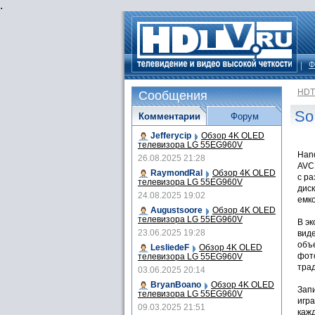
.
Ф
HDT
Сообщения
So
Комментарии
Форум
Jefferycip
Обзор 4K OLED
телевизора LG 55EG960V
Han
26.08.2025 21:28
AVC
RaymondRal
Обзор 4K OLED
с ра
телевизора LG 55EG960V
диск
24.08.2025 19:02
емко
Augustsoore
Обзор 4K OLED
телевизора LG 55EG960V
В эк
23.06.2025 19:28
вид
объе
LesliedeF
Обзор 4K OLED
фот
телевизора LG 55EG960V
тра
03.06.2025 20:14
BryanBoano
Обзор 4K OLED
Запи
телевизора LG 55EG960V
игра
09.03.2025 21:51
кажд