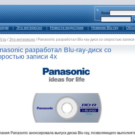
Логин
орум
Это интересно
Новости индустрии
Новинки Blu-ray
Обзо
V.ru
/
Это интересно
/
Panasonic разработал Blu-ray-диск со скоростью записи
nasonic разработал Blu-ray-диск со
оростью записи 4x
пания Panasonic анонсировала выпуск диска Blu-ray, позволяющего выполнят