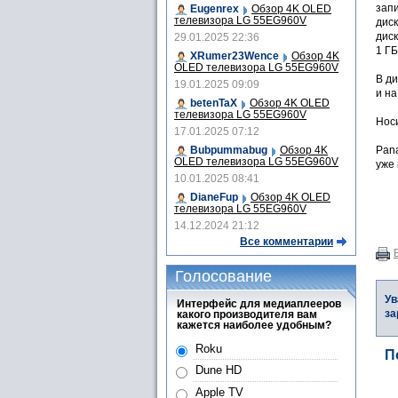
запи
Eugenrex
Обзор 4K OLED
телевизора LG 55EG960V
диск
диск
29.01.2025 22:36
1 ГБ
XRumer23Wence
Обзор 4K
OLED телевизора LG 55EG960V
В д
19.01.2025 09:09
и н
betenTaX
Обзор 4K OLED
телевизора LG 55EG960V
Носи
17.01.2025 07:12
Bubpummabug
Обзор 4K
Pan
OLED телевизора LG 55EG960V
уже 
10.01.2025 08:41
DianeFup
Обзор 4K OLED
телевизора LG 55EG960V
14.12.2024 21:12
Все комментарии
Голосование
Ув
Интерфейс для медиаплееров
за
какого производителя вам
кажется наиболее удобным?
Roku
П
Dune HD
Apple TV