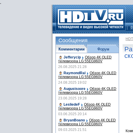
.
Ф
HDT
Сообщения
Pa
Комментарии
Форум
ск
Jefferycip
Обзор 4K OLED
телевизора LG 55EG960V
26.08.2025 21:28
RaymondRal
Обзор 4K OLED
телевизора LG 55EG960V
24.08.2025 19:02
Augustsoore
Обзор 4K OLED
телевизора LG 55EG960V
23.06.2025 19:28
LesliedeF
Обзор 4K OLED
телевизора LG 55EG960V
03.06.2025 20:14
BryanBoano
Обзор 4K OLED
телевизора LG 55EG960V
09.03.2025 21:51
Ком