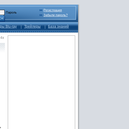
Регистрация
Пароль
Забыли пароль?
ОК
ры Blu-ray
Трейлеры
База знаний
 4x
ь