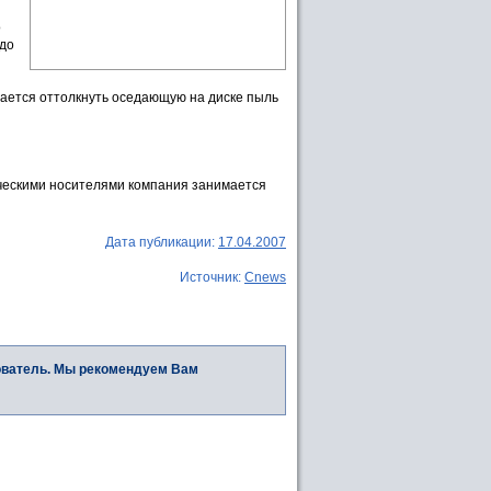
о
 до
дается оттолкнуть оседающую на диске пыль
ическими носителями компания занимается
Дата публикации:
17.04.2007
Источник:
Cnews
ователь. Мы рекомендуем Вам