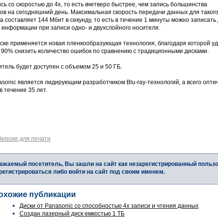
сь со скоростью до 4x, то есть вчетверо быстрее, чем запись большинства
ов на сегодняшний день. Максимальная скорость передачи данных для таког
а составляет 144 Мбит в секунду, то есть в течение 1 минуты можно записать
 информации при записи одно- и двухслойного носителя.
иске применяется новая пленкообразующая технология, благодаря которой у
а 90% снизить количество ошибок по сравнению с традиционными дисками.
тель будет доступен с объемом 25 и 50 ГБ.
asonic является лидирующим разработчиком Blu-ray-технологий, а всего опт
в течение 35 лет.
Версия для печати
ажаемый посетитель, Вы зашли на сайт как незарегистрированный польз
регистрироваться либо войти на сайт под своим именем.
охожие публикации
Диски от Panasonic со способностью 4х записи и чтения данных
Создан лазерный диск емкостью 1 ТБ