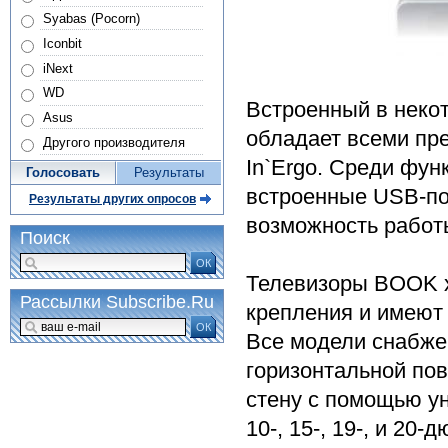
Syabas (Pocorn)
Iconbit
iNext
WD
Встроенный в нек
Asus
обладает всеми пр
Другого производителя
In`Ergo. Среди фу
Голосовать
Результаты
встроенные USB-пор
Результаты других опросов
возможность работ
Поиск
ОК
Телевизоры BOOK х
Рассылки Subscribe.Ru
крепления и имеют
ОК
Все модели снабже
горизонтальной по
стену с помощью у
10-, 15-, 19-, и 2