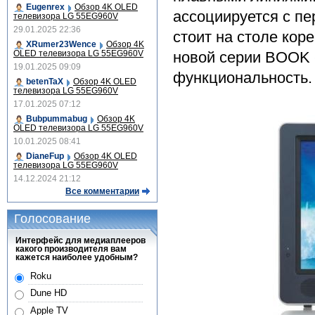
Eugenrex
Обзор 4K OLED
ассоциируется с пе
телевизора LG 55EG960V
29.01.2025 22:36
стоит на столе кор
XRumer23Wence
Обзор 4K
OLED телевизора LG 55EG960V
новой серии BOOK 
19.01.2025 09:09
функциональность.
betenTaX
Обзор 4K OLED
телевизора LG 55EG960V
17.01.2025 07:12
Bubpummabug
Обзор 4K
OLED телевизора LG 55EG960V
10.01.2025 08:41
DianeFup
Обзор 4K OLED
телевизора LG 55EG960V
14.12.2024 21:12
Все комментарии
Голосование
Интерфейс для медиаплееров
какого производителя вам
кажется наиболее удобным?
Roku
Dune HD
Apple TV