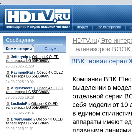
.
Форум
Это интересно
Н
HDTV.ru
/
Это интер
Сообщения
телевизоров BOOK
Комментарии
Форум
Jefferycip
Обзор 4K OLED
BBK: новая серия
телевизора LG 55EG960V
26.08.2025 21:28
RaymondRal
Обзор 4K OLED
телевизора LG 55EG960V
Компания BBK Elect
24.08.2025 19:02
выделении в модел
Augustsoore
Обзор 4K OLED
телевизора LG 55EG960V
отдельной серии B
23.06.2025 19:28
себя модели от 10
LesliedeF
Обзор 4K OLED
телевизора LG 55EG960V
в едином стилисти
03.06.2025 20:14
BryanBoano
Обзор 4K OLED
аппараты имеют ед
телевизора LG 55EG960V
09.03.2025 21:51
плавными линиями.