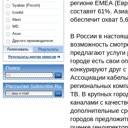
регионе ЕМЕА (Евро
Syabas (Pocorn)
составят 61%. Азиа
Iconbit
обеспечит охват 5,
iNext
WD
Asus
В России в настоя
Другого производителя
возможность смотре
Голосовать
Результаты
предлагают услуги
Результаты других опросов
городе есть свои о
Поиск
конкурируют друг с
ОК
Ассоциации кабель
региональных комп
Рассылки Subscribe.Ru
ТВ. В крупных гор
ОК
каналами с качест
дополнительные ср
городов предложить
оценке гендиректор