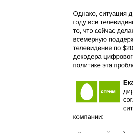
Однако, ситуация д
году все телевиде
то, что сейчас дел
всемерную поддержк
телевидение по $20
декодера цифровог
политике эта проб
Ек
ди
со
си
компании: