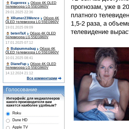
Eugenrex
Обзор 4K OLED
прогнозам, уже в 2
телевизора LG 55EG960V
29.01.2025 22:36
платного телевиден
XRumer23Wence
Обзор 4K
OLED телевизора LG 55EG960V
1,5-2 раза, а объе
19.01.2025 09:09
телевидение выраст
betenTaX
Обзор 4K OLED
телевизора LG 55EG960V
17.01.2025 07:12
Bubpummabug
Обзор 4K
OLED телевизора LG 55EG960V
10.01.2025 08:41
DianeFup
Обзор 4K OLED
телевизора LG 55EG960V
14.12.2024 21:12
Все комментарии
Голосование
Интерфейс для медиаплееров
какого производителя вам
кажется наиболее удобным?
Roku
Dune HD
Apple TV