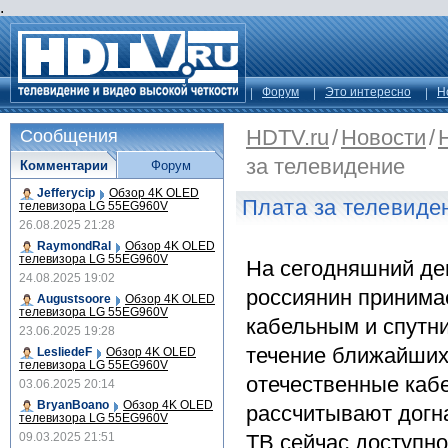
.
Форум
Это интересно
Н
HDTV.ru
/
Новости
/
Сообщения
за телевидение
Комментарии
Форум
Jefferycip
Обзор 4K OLED
Плата за телевиде
телевизора LG 55EG960V
26.08.2025 21:28
RaymondRal
Обзор 4K OLED
телевизора LG 55EG960V
На сегодняшний де
24.08.2025 19:02
россиянин принима
Augustsoore
Обзор 4K OLED
телевизора LG 55EG960V
кабельным и спутни
23.06.2025 19:28
течение ближайших
LesliedeF
Обзор 4K OLED
телевизора LG 55EG960V
отечественные каб
03.06.2025 20:14
BryanBoano
Обзор 4K OLED
рассчитывают догна
телевизора LG 55EG960V
09.03.2025 21:51
ТВ сейчас доступн