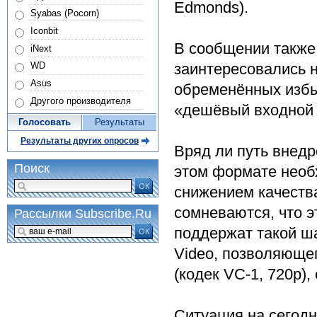
Edmonds).
Syabas (Pocorn)
Iconbit
В сообщении также 
iNext
заинтересовались 
WD
Asus
обременённых избы
Другого производителя
«дешёвый входной 
Голосовать
Результаты
Результаты других опросов
Вряд ли путь внедр
Поиск
этом формате необ
ОК
снижением качества
сомневаются, что э
Рассылки Subscribe.Ru
поддержат такой ша
ОК
Video, позволяюще
(кодек VC-1, 720p)
Ситуация на сегод