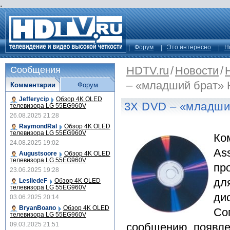
.
Форум
Это интересно
Н
HDTV.ru
/
Новости
/
Сообщения
– «младший брат»
Комментарии
Форум
Jefferycip
Обзор 4K OLED
3X DVD – «младши
телевизора LG 55EG960V
26.08.2025 21:28
RaymondRal
Обзор 4K OLED
телевизора LG 55EG960V
Ко
24.08.2025 19:02
As
Augustsoore
Обзор 4K OLED
телевизора LG 55EG960V
пр
23.06.2025 19:28
дл
LesliedeF
Обзор 4K OLED
телевизора LG 55EG960V
ди
03.06.2025 20:14
BryanBoano
Обзор 4K OLED
Со
телевизора LG 55EG960V
09.03.2025 21:51
сообщению, появле