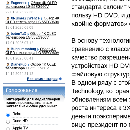
Eugenrex
Обзор 4K OLED
стандарта склонит 
телевизора LG 55EG960V
29.01.2025 22:36
пользу HD DVD, и 
XRumer23Wence
Обзор 4K
OLED телевизора LG 55EG960V
«войне форматов» с
19.01.2025 09:09
betenTaX
Обзор 4K OLED
телевизора LG 55EG960V
В основу технологи
17.01.2025 07:12
сравнению с класс
Bubpummabug
Обзор 4K
OLED телевизора LG 55EG960V
качество разрешен
10.01.2025 08:41
устройствах HD DV
DianeFup
Обзор 4K OLED
телевизора LG 55EG960V
файловую структур
14.12.2024 21:12
Все комментарии
В одном ряду с это
Голосование
Technology, котор
обновлениям всем 
Интерфейс для медиаплееров
какого производителя вам
кажется наиболее удобным?
роста интереса к 3
Roku
деньги поэкспериме
Dune HD
вице-президент по
Apple TV