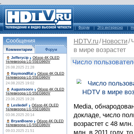
.
Форум
Это интересно
Н
HDTV.ru
/
Новости
/
Сообщения
в мире возрастет
Комментарии
Форум
Jefferycip
Обзор 4K OLED
Число пользовател
телевизора LG 55EG960V
26.08.2025 21:28
RaymondRal
Обзор 4K OLED
телевизора LG 55EG960V
24.08.2025 19:02
Augustsoore
Обзор 4K OLED
телевизора LG 55EG960V
23.06.2025 19:28
Media, обнародова
LesliedeF
Обзор 4K OLED
телевизора LG 55EG960V
докладе, число по
03.06.2025 20:14
BryanBoano
Обзор 4K OLED
возрастет с 48 млн.
телевизора LG 55EG960V
09.03.2025 21:51
млн. в 2011 году, т