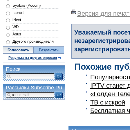
Syabas (Pocorn)
Версия для печат
Iconbit
iNext
WD
Уважаемый посет
Asus
незарегистриров
Другого производителя
зарегистрировать
Голосовать
Результаты
Результаты других опросов
Похожие пуб
Поиск
Популярность
ОК
IPTV станет 
Рассылки Subscribe.Ru
«Голден Теле
ОК
ТВ с искрой
Бесплатная ч