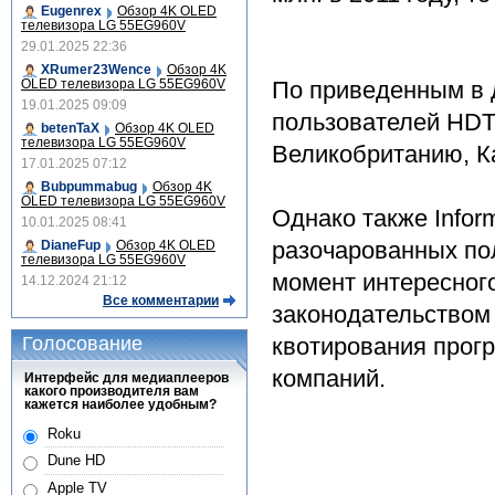
Eugenrex
Обзор 4K OLED
телевизора LG 55EG960V
29.01.2025 22:36
XRumer23Wence
Обзор 4K
OLED телевизора LG 55EG960V
По приведенным в 
19.01.2025 09:09
пользователей HDT
betenTaX
Обзор 4K OLED
телевизора LG 55EG960V
Великобританию, Ка
17.01.2025 07:12
Bubpummabug
Обзор 4K
OLED телевизора LG 55EG960V
Однако также Infor
10.01.2025 08:41
разочарованных пол
DianeFup
Обзор 4K OLED
телевизора LG 55EG960V
момент интересног
14.12.2024 21:12
Все комментарии
законодательством
Голосование
квотирования прог
компаний.
Интерфейс для медиаплееров
какого производителя вам
кажется наиболее удобным?
Roku
Dune HD
Apple TV