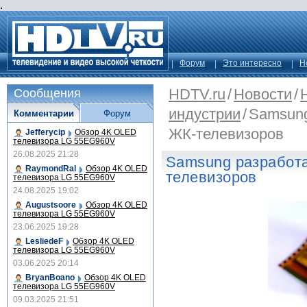
.
Форум
Это интересно
Н
HDTV.ru
/
Новости
/
Сообщения
индустрии
/
Samsung
Комментарии
Форум
ЖК-телевизоров
Jefferycip
Обзор 4K OLED
телевизора LG 55EG960V
26.08.2025 21:28
Samsung разработа
RaymondRal
Обзор 4K OLED
телевизоров
телевизора LG 55EG960V
24.08.2025 19:02
Augustsoore
Обзор 4K OLED
телевизора LG 55EG960V
23.06.2025 19:28
LesliedeF
Обзор 4K OLED
телевизора LG 55EG960V
03.06.2025 20:14
BryanBoano
Обзор 4K OLED
телевизора LG 55EG960V
09.03.2025 21:51