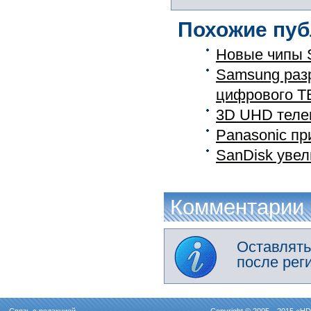
Похожие пуб
Новые чипы 
Samsung разр
цифрового Т
3D UHD теле
Panasonic пр
SanDisk уве
Комментарии
Оставлять
после рег