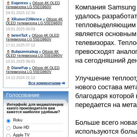
Eugenrex
Обзор 4K OLED
Компания Samsung 
телевизора LG 55EG960V
29.01.2025 22:36
удалось разработа
XRumer23Wence
Обзор 4K
OLED телевизора LG 55EG960V
тепловыделяющим с
19.01.2025 09:09
является основным
betenTaX
Обзор 4K OLED
телевизора LG 55EG960V
телевизорах. Тепл
17.01.2025 07:12
превосходят аналог
Bubpummabug
Обзор 4K
OLED телевизора LG 55EG960V
на сегодняшний ден
10.01.2025 08:41
DianeFup
Обзор 4K OLED
телевизора LG 55EG960V
Улучшение теплоот
14.12.2024 21:12
Все комментарии
нового состава мет
Голосование
благодаря которой
передается на мета
Интерфейс для медиаплееров
какого производителя вам
кажется наиболее удобным?
Roku
Больше всего новая
Dune HD
используются боль
Apple TV