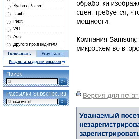
обработки изображ
Syabas (Pocorn)
сцен, требуется, ч
Iconbit
мощности.
iNext
WD
Asus
Компания Samsung 
Другого производителя
микросхем во второ
Голосовать
Результаты
Результаты других опросов
Поиск
ОК
Рассылки Subscribe.Ru
Версия для печат
ОК
Уважаемый посет
незарегистриров
зарегистрировать