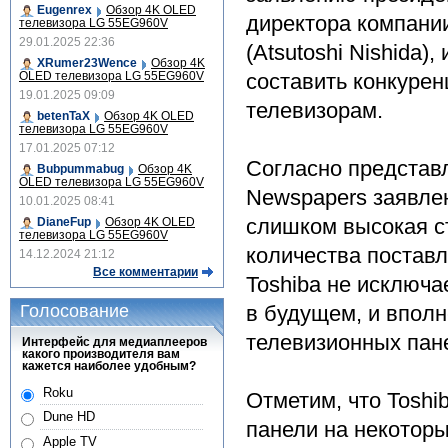
Eugenrex
Обзор 4K OLED
директора компани
телевизора LG 55EG960V
29.01.2025 22:36
(Atsutoshi Nishida)
XRumer23Wence
Обзор 4K
OLED телевизора LG 55EG960V
составить конкуре
19.01.2025 09:09
телевизорам.
betenTaX
Обзор 4K OLED
телевизора LG 55EG960V
17.01.2025 07:12
Согласно представл
Bubpummabug
Обзор 4K
OLED телевизора LG 55EG960V
Newspapers заявле
10.01.2025 08:41
слишком высокая с
DianeFup
Обзор 4K OLED
телевизора LG 55EG960V
количества постав
14.12.2024 21:12
Все комментарии
Toshiba не исключа
Голосование
в будущем, и вполн
телевизионных пан
Интерфейс для медиаплееров
какого производителя вам
кажется наиболее удобным?
Roku
Отметим, что Tosh
Dune HD
панели на некоторы
Apple TV