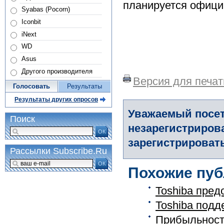
планируется офици
Syabas (Pocorn)
Iconbit
iNext
WD
Asus
Другого производителя
Версия для печат
Голосовать
Результаты
Результаты других опросов
Уважаемый посет
Поиск
незарегистриров
ОК
зарегистрировать
Рассылки Subscribe.Ru
ОК
Похожие пуб
Toshiba пред
Toshiba подд
Прибыльност