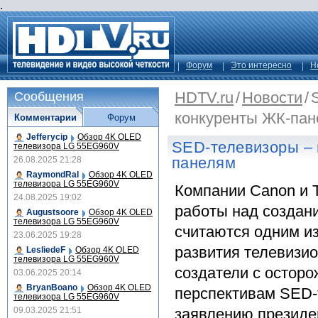
.
Форум
Это интересно
Н
HDTV.ru
/
Новости
/
Сообщения
конкуренты ЖК-па
Комментарии
Форум
Jefferycip
Обзор 4K OLED
SED-телевизоры – 
телевизора LG 55EG960V
панелям
26.08.2025 21:28
RaymondRal
Обзор 4K OLED
телевизора LG 55EG960V
Компании Canon и 
24.08.2025 19:02
работы над создан
Augustsoore
Обзор 4K OLED
телевизора LG 55EG960V
считаются одним и
23.06.2025 19:28
развития телевизи
LesliedeF
Обзор 4K OLED
телевизора LG 55EG960V
создатели с осторо
03.06.2025 20:14
BryanBoano
Обзор 4K OLED
перспективам SED-
телевизора LG 55EG960V
09.03.2025 21:51
заявлению президе