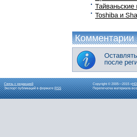
Тайваньские 
Toshiba и Sh
Комментарии
Оставлять
после рег
Связь с редакцией
Copyright © 2005—2015 «
HD
Экспорт публикаций в формате
RSS
Перепечатка материала воз