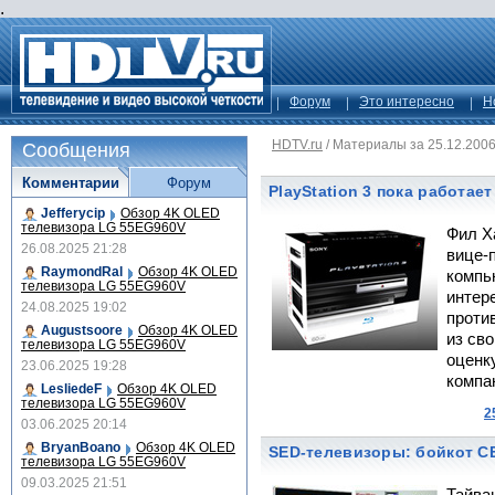
.
Форум
Это интересно
Н
HDTV.ru
/
Материалы за 25.12.200
Сообщения
Комментарии
Форум
PlayStation 3 пока работае
Jefferycip
Обзор 4K OLED
телевизора LG 55EG960V
Фил Ха
26.08.2025 21:28
вице-
RaymondRal
Обзор 4K OLED
компь
телевизора LG 55EG960V
интер
24.08.2025 19:02
проти
Augustsoore
Обзор 4K OLED
из св
телевизора LG 55EG960V
оценк
23.06.2025 19:28
компан
LesliedeF
Обзор 4K OLED
телевизора LG 55EG960V
2
03.06.2025 20:14
BryanBoano
Обзор 4K OLED
SED-телевизоры: бойкот C
телевизора LG 55EG960V
09.03.2025 21:51