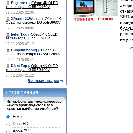
Тайва
Eugenrex
Обзор 4K OLED
амери
телевизора LG 55EG960V
отказ
29.01.2025 22:36
SED-д
XRumer23Wence
Обзор 4K
пройдё
OLED телевизора LG 55EG960V
будущ
19.01.2025 09:09
решен
betenTaX
Обзор 4K OLED
телевизора LG 55EG960V
не уто
17.01.2025 07:12
2
Bubpummabug
Обзор 4K
OLED телевизора LG 55EG960V
10.01.2025 08:41
DianeFup
Обзор 4K OLED
телевизора LG 55EG960V
14.12.2024 21:12
Все комментарии
Голосование
Интерфейс для медиаплееров
какого производителя вам
кажется наиболее удобным?
Roku
Dune HD
Apple TV