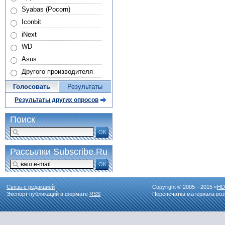
Syabas (Pocorn)
Iconbit
iNext
WD
Asus
Другого производителя
Голосовать
Результаты
Результаты других опросов
Поиск
ОК
Рассылки Subscribe.Ru
ОК
Связь с редакцией
Copyright © 2005—2015 «
HD
Экспорт публикаций в формате
RSS
Перепечатка материала воз