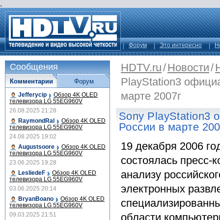
.
Форум
Это интересно
Н
HDTV.ru
/
Новости
/
Сообщения
PlayStation3 офици
Комментарии
Форум
марте 2007г
Jefferycip
Обзор 4K OLED
телевизора LG 55EG960V
26.08.2025 21:28
Sony PlayStation3 
RaymondRal
Обзор 4K OLED
России в марте 200
телевизора LG 55EG960V
24.08.2025 19:02
19 декабря 2006 го
Augustsoore
Обзор 4K OLED
телевизора LG 55EG960V
состоялась пресс-
23.06.2025 19:28
анализу российског
LesliedeF
Обзор 4K OLED
телевизора LG 55EG960V
электронных развл
03.06.2025 20:14
BryanBoano
Обзор 4K OLED
специализированны
телевизора LG 55EG960V
09.03.2025 21:51
области компьютер