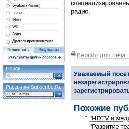
специализированных
Syabas (Pocorn)
радио.
Iconbit
iNext
WD
Asus
Другого производителя
Голосовать
Результаты
Версия для печат
Результаты других опросов
Поиск
Уважаемый посет
ОК
незарегистриров
Рассылки Subscribe.Ru
зарегистрировать
ОК
Похожие пуб
"HDTV и мед
"Развитие теа