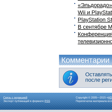
«Эльдорадо» 
Wii и PlayStati
PlayStation S
В сентябре М
Конференция:
телевизионно
Комментарии
Оставлять
после рег
Связь с редакцией
Copyright © 2005—2015 «
HD
Экспорт публикаций в формате
RSS
Перепечатка материала воз