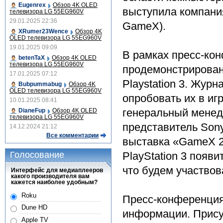
Eugenrex
Обзор 4K OLED
выступила компани
телевизора LG 55EG960V
29.01.2025 22:36
GameX).
XRumer23Wence
Обзор 4K
OLED телевизора LG 55EG960V
19.01.2025 09:09
В рамках пресс-ко
betenTaX
Обзор 4K OLED
телевизора LG 55EG960V
продемонстрированы
17.01.2025 07:12
Playstation 3. Журн
Bubpummabug
Обзор 4K
OLED телевизора LG 55EG960V
опробовать их в иг
10.01.2025 08:41
генеральный менед
DianeFup
Обзор 4K OLED
телевизора LG 55EG960V
представитель Sony
14.12.2024 21:12
Все комментарии
выставка «GameX 20
Голосование
PlayStation 3 появи
что будем участвов
Интерфейс для медиаплееров
какого производителя вам
кажется наиболее удобным?
Roku
Пресс-конференция
Dune HD
информации. Прису
Apple TV