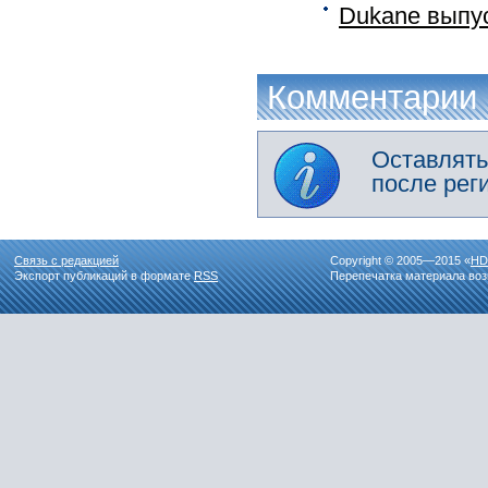
Dukane выпу
Комментарии
Оставлять
после рег
Связь с редакцией
Copyright © 2005—2015 «
HD
Экспорт публикаций в формате
RSS
Перепечатка материала воз