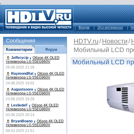
.
Форум
Это интересно
Н
HDTV.ru
/
Новости
/
Сообщения
Мобильный LCD пр
Комментарии
Форум
Jefferycip
Обзор 4K OLED
Мобильный LCD пр
телевизора LG 55EG960V
26.08.2025 21:28
RaymondRal
Обзор 4K OLED
телевизора LG 55EG960V
24.08.2025 19:02
Augustsoore
Обзор 4K OLED
телевизора LG 55EG960V
23.06.2025 19:28
LesliedeF
Обзор 4K OLED
телевизора LG 55EG960V
03.06.2025 20:14
BryanBoano
Обзор 4K OLED
телевизора LG 55EG960V
09.03.2025 21:51