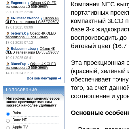
Компания NEC выпу
Eugenrex
Обзор 4K OLED
телевизора LG 55EG960V
портативных проект
29.01.2025 22:36
XRumer23Wence
Обзор 4K
компактный 3LCD п
OLED телевизора LG 55EG960V
19.01.2025 09:09
базе 3-х жидкокрис
betenTaX
Обзор 4K OLED
воспроизводить до 
телевизора LG 55EG960V
17.01.2025 07:12
битовый цвет (16.7
Bubpummabug
Обзор 4K
OLED телевизора LG 55EG960V
10.01.2025 08:41
Эта проекционная 
DianeFup
Обзор 4K OLED
телевизора LG 55EG960V
(красный, зелёный 
14.12.2024 21:12
обеспечивает точну
Все комментарии
того, за счёт данн
Голосование
соотношение и уров
Интерфейс для медиаплееров
какого производителя вам
кажется наиболее удобным?
Основные особен
Roku
Dune HD
Apple TV