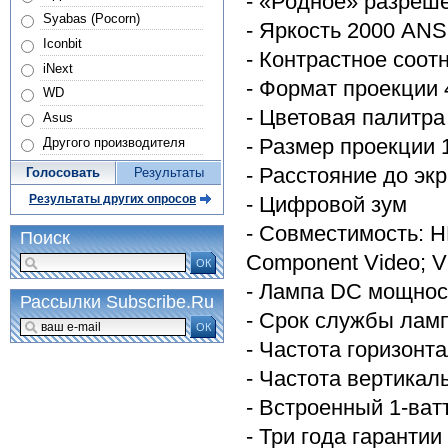
- «Родное» разреш
Syabas (Pocorn)
- Яркость 2000 ANS
Iconbit
- Контрастное соот
iNext
- Формат проекции 
WD
- Цветовая палитра 
Asus
- Размер проекции 1
Другого производителя
- Расстояние до экра
Голосовать
Результаты
- Цифровой зум
Результаты других опросов
- Совместимость: HD
Поиск
Component Video; V
ОК
- Лампа DC мощнос
Рассылки Subscribe.Ru
- Срок службы ламп
ОК
- Частота горизонта
- Частота вертикал
- Встроенный 1-ват
- Три года гаранти