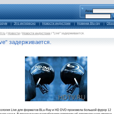
Логин
орум
Это интересно
Новости индустрии
Новинки Blu-ray
Обзо
V.ru
/
Новости
/
Новости индустрии
/
"Live" задерживается.
ive" задерживается.
нология Live для форматов BLu-Ray и HD DVD произвела большой фурор 12