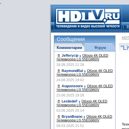
.
Ф
HDT
Сообщения
"L
Комментарии
Форум
Jefferycip
Обзор 4K OLED
телевизора LG 55EG960V
26.08.2025 21:28
RaymondRal
Обзор 4K OLED
телевизора LG 55EG960V
24.08.2025 19:02
Augustsoore
Обзор 4K OLED
телевизора LG 55EG960V
23.06.2025 19:28
LesliedeF
Обзор 4K OLED
телевизора LG 55EG960V
03.06.2025 20:14
BryanBoano
Обзор 4K OLED
телевизора LG 55EG960V
Тех
09.03.2025 21:51