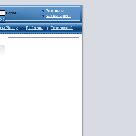
Регистрация
Пароль
Забыли пароль?
ОК
ры Blu-ray
Трейлеры
База знаний