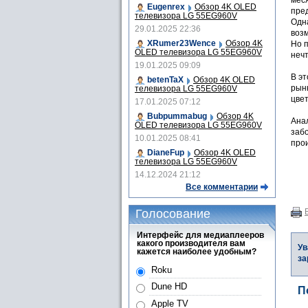
меся
Eugenrex
Обзор 4K OLED
пре
телевизора LG 55EG960V
Одна
29.01.2025 22:36
воз
XRumer23Wence
Обзор 4K
Но 
OLED телевизора LG 55EG960V
нечт
19.01.2025 09:09
В э
betenTaX
Обзор 4K OLED
рын
телевизора LG 55EG960V
цве
17.01.2025 07:12
Bubpummabug
Обзор 4K
Анал
OLED телевизора LG 55EG960V
забо
10.01.2025 08:41
прои
DianeFup
Обзор 4K OLED
телевизора LG 55EG960V
14.12.2024 21:12
Все комментарии
Голосование
Интерфейс для медиаплееров
какого производителя вам
Ув
кажется наиболее удобным?
за
Roku
Dune HD
П
Apple TV