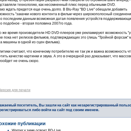
цев назад. В презентации разработчики говорили об огромном шаге вперед -
дставляли технологию, как несомненный плюс перед обычными DVD.
ко ждать придется еще очень долго. В Blu-Ray "BD Live" обещали добавить
можность "закачки нового контента в фильм через широкополосный соединени
по последним данным возможная датая появления устройств поддерживающ
о подобное - вторая половина 2007го года.
то же время производители HD DVD-плееров уже рекламируют возможность "у
ке пока нет релизов фильмов, подтверждающих это (лишь "Тройной форсаж" 
та машины в одной из сцен фильма).
итики считают, что конечному потребителю не так уж и важна возможность чт
тить качество картинки и звука. А это в очередной раз доказывает, что масс
зойдет не очень скоро.
Версия для печати
ажаемый посетитель, Вы зашли на сайт как незарегистрированный польз
регистрироваться либо войти на сайт под своим именем.
охожие публикации
Warner к зиме освоит BD-Live