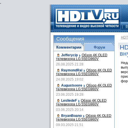
.
Ф
HDT
Сообщения
HD
Комментарии
Форум
вн
Jefferycip
Обзор 4K OLED
телевизора LG 55EG960V
Неда
26.08.2025 21:28
вып
RaymondRal
Обзор 4K OLED
вер
телевизора LG 55EG960V
прио
24.08.2025 19:02
фор
Augustsoore
Обзор 4K OLED
телевизора LG 55EG960V
23.06.2025 19:28
LesliedeF
Обзор 4K OLED
телевизора LG 55EG960V
03.06.2025 20:14
BryanBoano
Обзор 4K OLED
телевизора LG 55EG960V
09.03.2025 21:51