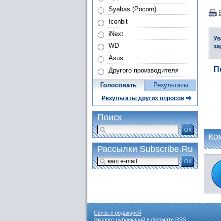
Syabas (Pocorn)
Iconbit
iNext
Ув
WD
за
Asus
П
Другого производителя
Голосовать
Результаты
Результаты других опросов
Поиск
ОК
Ко
Рассылки Subscribe.Ru
ОК
Связь с редакцией
Экспорт публикаций в формате
RSS