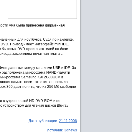
ливости ума была принесена фирменная
аченный для ноутбуков. Судя по наклейке,
 DVD. Привод имеет интерфейс mini IDE.
ых бытовых DVD-проигрывателей на базе
ривода закреплена печатная плата с
бмен данными между каналами USB и IDE. За
же расположена микросхема NAND-памяти
эш-микросхема Samsung K9F2G08U0M в
анная память несет ответственность за
x 360 дает понять, что из 256 Мб свободно
 до внутренностей HD DVD-ROM и не
 устройством для чтения дисков Blu-ray
Дата публикации:
21.11.2006
Источник:
3dnews