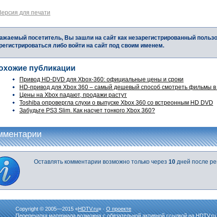
Версия для печати
ажаемый посетитель, Вы зашли на сайт как незарегистрированный польз
регистрироваться либо войти на сайт под своим именем.
охожие публикации
Привод HD-DVD для Xbox-360: официальные цены и сроки
HD-привод для Xbox 360 – самый дешевый способ смотреть фильмы в в
Цены на Xbox падают, продажи растут
Toshiba опровергла слухи о выпуске Xbox 360 со встреонным HD DVD
Забудьте PS3 Slim. Как насчет тонкого Xbox 360?
мментарии
Оставлять комментарии возможно только через
10
дней после ре
Copyright © 2005—2015 «
HDTV.ru
» ·
О проекте
Перепечатка материала возможна с обязательной активной ссылкой на HDTV.ru