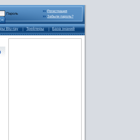
Регистрация
Пароль
Забыли пароль?
ОК
ры Blu-ray
Трейлеры
База знаний
о