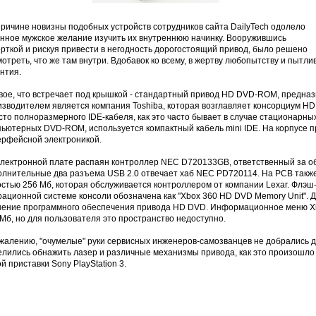
причине новизны подобных устройств сотрудников сайта DailyTech одолело
онное мужское желание изучить их внутреннюю начинку. Вооружившись
рткой и рискуя привести в негодность дорогостоящий привод, было решено
отреть, что же там внутри. Вдобавок ко всему, в жертву любопытству и пыт
нтия.
вое, что встречает под крышкой - стандартный привод HD DVD-ROM, предназн
изводителем является компания Toshiba, которая возглавляет консорциум HD
сто полноразмерного IDE-кабеля, как это часто бывает в случае стационарн
пьютерных DVD-ROM, используется компактный кабель mini IDE. На корпусе п
ерфейсной электроникой.
электронной плате распаян контроллер NEC D720133GB, ответственный за о
олнительные два разъема USB 2.0 отвечает хаб NEC PD720114. На PCB так
остью 256 Мб, которая обслуживается контроллером от компании Lexar. Фл
ационной системе консоли обозначена как "Xbox 360 HD DVD Memory Unit". Д
нение программного обеспечения привода HD DVD. Информационное меню Xbo
Мб, но для пользователя это пространство недоступно.
ожалению, "очумелые" руки сервисных инженеров-самозванцев не добрались
лились обнажить лазер и различные механизмы привода, как это произошло c
й приставки Sony PlayStation 3.