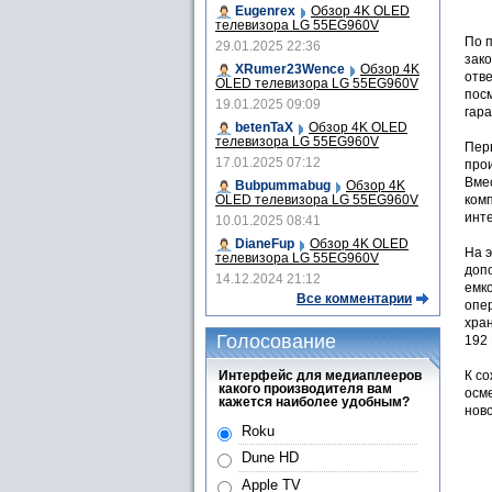
Eugenrex
Обзор 4K OLED
телевизора LG 55EG960V
По 
29.01.2025 22:36
зак
XRumer23Wence
Обзор 4K
отве
OLED телевизора LG 55EG960V
посм
19.01.2025 09:09
гара
betenTaX
Обзор 4K OLED
телевизора LG 55EG960V
Пер
17.01.2025 07:12
про
Вме
Bubpummabug
Обзор 4K
OLED телевизора LG 55EG960V
ком
инт
10.01.2025 08:41
DianeFup
Обзор 4K OLED
На 
телевизора LG 55EG960V
доп
14.12.2024 21:12
емк
Все комментарии
опер
хра
Голосование
192 
Интерфейс для медиаплееров
К с
какого производителя вам
осме
кажется наиболее удобным?
ново
Roku
Dune HD
Apple TV