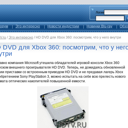
Логин
орум
Это интересно
Новости индустрии
Новинки Blu-ray
Обзо
V.ru
/
Это интересно
/
HD DVD для Xbox 360: посмотрим, что у него внутри
 DVD для Xbox 360: посмотрим, что у нег
утри
вно компания Microsoft утешила обладателей игровой консоли Xbox 360
уском внешнего проигрывателя HD DVD. Теперь, не дожидаясь обновленной
сии приставки со встроенным приводом HD DVD и не предавая лагерь Xbox
бретением Sony PlayStation 3, можно испытать на себе всю прелесть нового
мата оптических накопителей повышенной емкости.