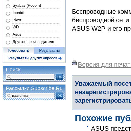
Syabas (Pocorn)
Беспроводные комм
Iconbit
беспроводной сети 
iNext
ASUS W2P и его пр
WD
Asus
Другого производителя
Голосовать
Результаты
Результаты других опросов
Версия для печат
Поиск
ОК
Уважаемый посет
Рассылки Subscribe.Ru
незарегистриров
ОК
зарегистрировать
Похожие пуб
ASUS предст