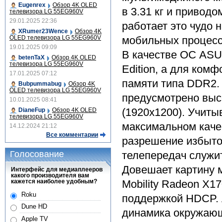
Eugenrex
Обзор 4K OLED
в 3.31 кг и привод
телевизора LG 55EG960V
29.01.2025 22:36
работает это чудо 
XRumer23Wence
Обзор 4K
OLED телевизора LG 55EG960V
мобильных процессо
19.01.2025 09:09
В качестве ОС ASU
betenTaX
Обзор 4K OLED
телевизора LG 55EG960V
Edition, а для ком
17.01.2025 07:12
памяти типа DDR2.
Bubpummabug
Обзор 4K
OLED телевизора LG 55EG960V
предусмотрено выс
10.01.2025 08:41
(1920x1200). Учит
DianeFup
Обзор 4K OLED
телевизора LG 55EG960V
максимальном качес
14.12.2024 21:12
Все комментарии
разрешение избыто
Голосование
телепередач служи
Довешает картину 
Интерфейс для медиаплееров
какого производителя вам
кажется наиболее удобным?
Mobility Radeon X1
Roku
поддержкой HDCP. 
Dune HD
динамика окружающ
Apple TV