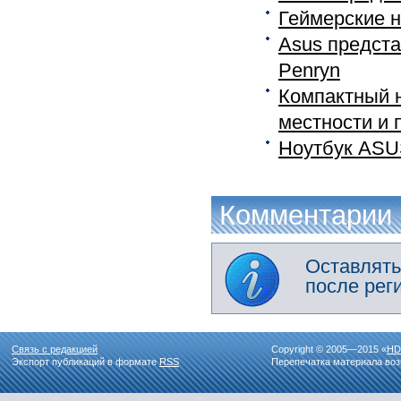
Геймерские 
Asus предста
Penryn
Компактный 
местности и п
Ноутбук ASU
Комментарии
Оставлять
после рег
Связь с редакцией
Copyright © 2005—2015 «
HD
Экспорт публикаций в формате
RSS
Перепечатка материала воз