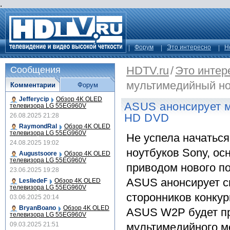
.
Форум
Это интересно
Н
HDTV.ru
/
Это интер
Сообщения
мультимедийный но
Комментарии
Форум
Jefferycip
Обзор 4K OLED
ASUS анонсирует м
телевизора LG 55EG960V
HD DVD
26.08.2025 21:28
RaymondRal
Обзор 4K OLED
телевизора LG 55EG960V
Не успела начатьс
24.08.2025 19:02
ноутбуков Sony, о
Augustsoore
Обзор 4K OLED
телевизора LG 55EG960V
приводом нового пок
23.06.2025 19:28
ASUS анонсирует с
LesliedeF
Обзор 4K OLED
телевизора LG 55EG960V
сторонников конку
03.06.2025 20:14
BryanBoano
Обзор 4K OLED
ASUS W2P будет пр
телевизора LG 55EG960V
09.03.2025 21:51
мультимедийного мо