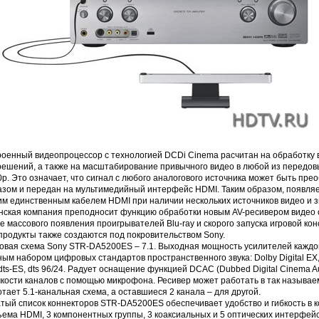
роенный видеопроцессор с технологией DCDi Cinema расчитан на обработку 
ешений, а также на масштабирование привычного видео в любой из передовых
p. Это означает, что сигнал с любого аналогового источника может быть пр
азом и передан на мультимедийный интерфейс HDMI. Таким образом, появляе
м единственным кабелем HDMI при наличии нескольких источников видео и з
нская компания преподносит функцию обработки новым AV-ресивером видео 
е массового появления проигрывателей Blu-ray и скорого запуска игровой консо
продукты также создаются под покровительством Sony.
овая схема Sony STR-DA5200ES – 7.1. Выходная мощность усилителей каждого
ым набором цифровых стандартов пространственного звука: Dolby Digital EX, Dolb
 dts-ES, dts 96/24. Радует оснащение функцией DCAC (Dubbed Digital Cinema A
кости каналов с помощью микрофона. Ресивер может работать в так называе
тает 5.1-канальная схема, а оставшиеся 2 канала – для другой.
атый список коннекторов STR-DA5200ES обеспечивает удобство и гибкость в 
ема HDMI, 3 компонентных группы, 3 коаксиальных и 5 оптических интерфейсо