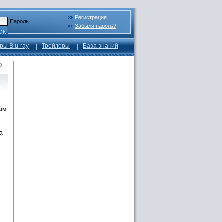
Регистрация
Пароль
Забыли пароль?
ОК
ры Blu-ray
Трейлеры
База знаний
p
бым
а