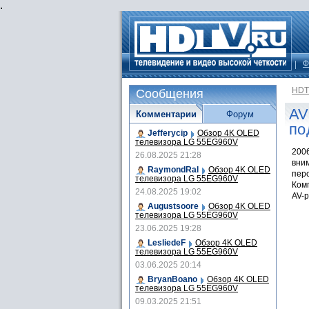
.
Ф
HDT
Сообщения
AV
Комментарии
Форум
по
Jefferycip
Обзор 4K OLED
телевизора LG 55EG960V
200
26.08.2025 21:28
вни
RaymondRal
Обзор 4K OLED
пер
телевизора LG 55EG960V
Комп
24.08.2025 19:02
AV-
Augustsoore
Обзор 4K OLED
телевизора LG 55EG960V
23.06.2025 19:28
LesliedeF
Обзор 4K OLED
телевизора LG 55EG960V
03.06.2025 20:14
BryanBoano
Обзор 4K OLED
телевизора LG 55EG960V
09.03.2025 21:51