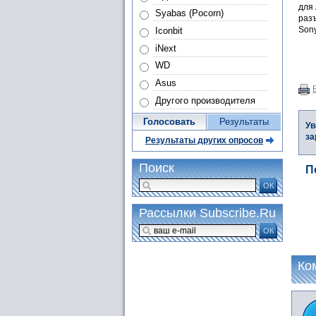
для
Syabas (Pocorn)
разъ
Son
Iconbit
iNext
WD
Asus
Другого производителя
Голосовать
Результаты
Ув
за
Результаты других опросов
Поиск
П
ОК
Рассылки Subscribe.Ru
ОК
Ко