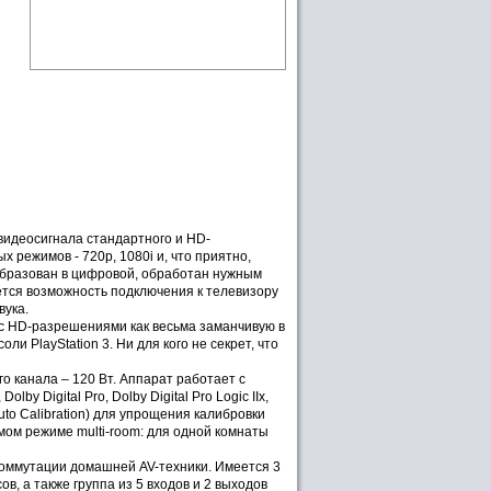
видеосигнала стандартного и HD-
 режимов - 720p, 1080i и, что приятно,
еобразован в цифровой, обработан нужным
тся возможность подключения к телевизору
вука.
с HD-разрешениями как весьма заманчивую в
ли PlayStation 3. Ни для кого не секрет, что
 канала – 120 Вт. Аппарат работает с
y Digital Pro, Dolby Digital Pro Logic IIx,
uto Calibration) для упрощения калибровки
мом режиме multi-room: для одной комнаты
коммутации домашней AV-техники. Имеется 3
в, а также группа из 5 входов и 2 выходов