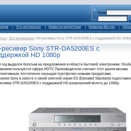
Логин
орум
Это интересно
Новости индустрии
Новинки Blu-ray
Обзо
V.ru
/
Это интересно
/
AV-ресивер Sony STR-DA5200ES с поддержкой HD 1080
-ресивер Sony STR-DA5200ES с
ддержкой HD 1080p
6 год выдался богатым на предложения в области бытовой электроники. Осо
манием пользуется сфера HDTV. Производители считают этот рынок весьма
спективным, постепенно насыщая портфолио новыми продуктами.
ания Sony в заботе о своей элитной серии ES (Elevated Standard) подготовил
ресивер STR-DA5200ES с поддержкой HD-разрешений вплоть до 1080p.