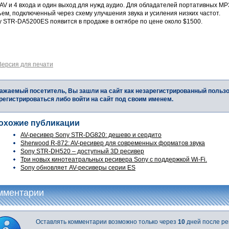
 AV и 4 входа и один выход для нужд аудио. Для обладателей портативных 
ем, подключенный через схему улучшения звука и усиления низких частот.
y STR-DA5200ES появится в продаже в октябре по цене около $1500.
Версия для печати
ажаемый посетитель, Вы зашли на сайт как незарегистрированный польз
регистрироваться либо войти на сайт под своим именем.
охожие публикации
AV-ресивер Sony STR-DG820: дешево и сердито
Sherwood R-872: AV-ресивер для современных форматов звука
Sony STR-DH520 – доступный 3D ресивер
Три новых кинотеатральных ресивера Sony с поддержкой Wi-Fi.
Sony обновляет AV-ресиверы серии ES
мментарии
Оставлять комментарии возможно только через
10
дней после ре