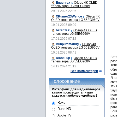
Eugenrex
Обзор 4K OLED
телевизора LG 55EG960V
29.01.2025 22:36
XRumer23Wence
Обзор 4K
OLED телевизора LG 55EG960V
19.01.2025 09:09
betenTaX
Обзор 4K OLED
телевизора LG 55EG960V
17.01.2025 07:12
Bubpummabug
Обзор 4K
OLED телевизора LG 55EG960V
10.01.2025 08:41
Вст
DianeFup
Обзор 4K OLED
разр
телевизора LG 55EG960V
1080
14.12.2024 21:12
обр
Все комментарии
одни
Япо
Голосование
свет
эти 
Интерфейс для медиаплееров
Звук
какого производителя вам
полн
кажется наиболее удобным?
dts,
Roku
гром
рабо
Dune HD
Бог
Apple TV
разъ