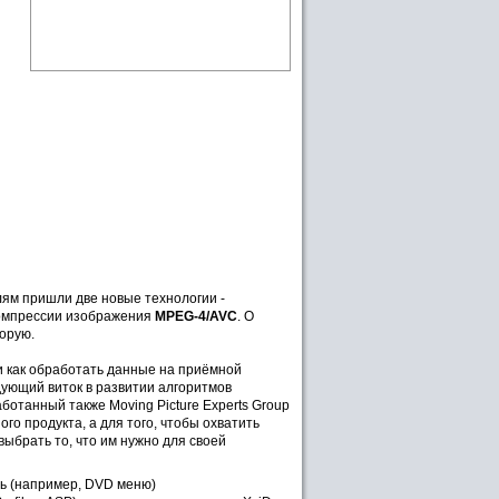
лям пришли две новые технологии -
компрессии изображения
MPEG-4/AVC
. О
торую.
и как обработать данные на приёмной
дующий виток в развитии алгоритмов
ботанный также Moving Picture Experts Group
о продукта, а для того, чтобы охватить
выбрать то, что им нужно для своей
ть (например, DVD меню)