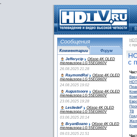
.
Ф
HDT
Сообщения
с п
Комментарии
Форум
HO
Jefferycip
Обзор 4K OLED
с 
телевизора LG 55EG960V
26.08.2025 21:28
Час
RaymondRal
Обзор 4K OLED
Вве
телевизора LG 55EG960V
HDT
24.08.2025 19:02
Пра
Augustsoore
Обзор 4K OLED
Ком
телевизора LG 55EG960V
Ком
23.06.2025 19:28
Евр
Про
LesliedeF
Обзор 4K OLED
ТВ
телевизора LG 55EG960V
Гря
03.06.2025 20:14
Жел
BryanBoano
Обзор 4K OLED
Ком
телевизора LG 55EG960V
09.03.2025 21:51
Час