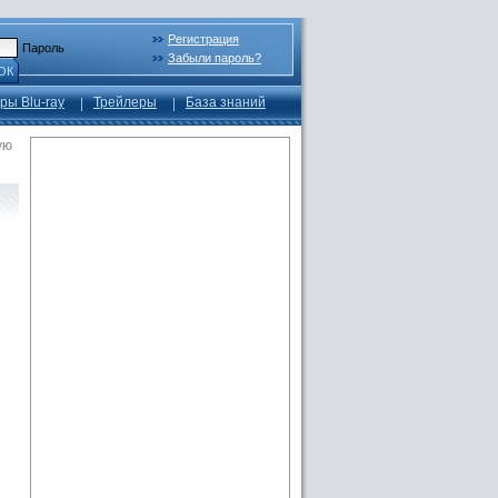
Регистрация
Пароль
Забыли пароль?
ОК
ры Blu-ray
Трейлеры
База знаний
ую
ю