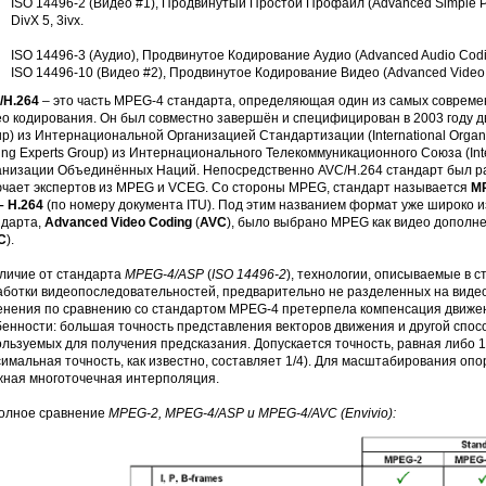
ISO 14496-2 (Видео #1), Продвинутый Простой Профайл (Advanced Simple Pro
DivX 5, 3ivx.
ISO 14496-3 (Аудио), Продвинутое Кодирование Аудио (Advanced Audio Cod
ISO 14496-10 (Видео #2), Продвинутое Кодирование Видео (Advanced Video C
/H.264
– это часть MPEG-4 стандарта, определяющая один из самых соврем
о кодирования. Он был совместно завершён и специфицирован в 2003 году дв
p) из Интернациональной Организацией Стандартизации (International Organiza
ng Experts Group) из Интернационального Телекоммуникационного Союза (Inter
анизации Объединённых Наций. Непосредственно AVC/H.264 стандарт был 
ючает экспертов из MPEG и VCEG. Со стороны MPEG, стандарт называется
MP
– H.264
(по номеру документа ITU). Под этим названием формат уже широко 
ндарта,
Advanced Video Coding
(
AVC
), было выбрано MPEG как видео дополн
C
).
тличие от стандарта
MPEG-4/ASP
(
ISO 14496-2
), технологии, описываемые в
аботки видеопоследовательностей, предварительно не разделенных на виде
енения по сравнению со стандартом MPEG-4 претерпела компенсация движен
бенности: большая точность представления векторов движения и другой спо
льзуемых для получения предсказания. Допускается точность, равная либо 1/
симальная точность, как известно, составляет 1/4). Для масштабирования о
жная многоточечная интерполяция.
олное сравнение
MPEG-2, MPEG-4/ASP и MPEG-4/AVC (Envivio):