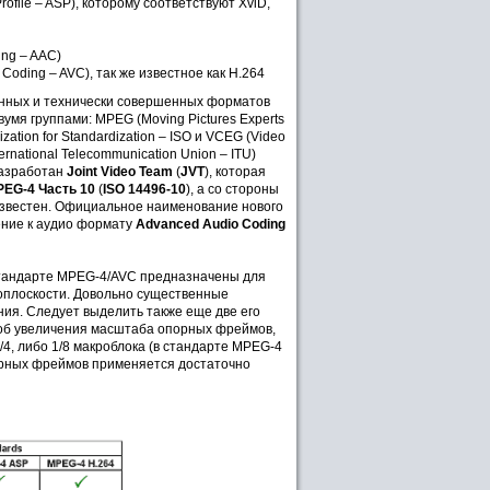
file – ASP), которому соответствуют XviD,
ing – AAC)
oding – AVC), так же известное как H.264
енных и технически совершенных форматов
умя группами: MPEG (Moving Pictures Experts
tion for Standardization – ISO и VCEG (Video
national Telecommunication Union – ITU)
разработан
Joint Video Team
(
JVT
), которая
EG-4 Часть 10
(
ISO 14496-10
), а со стороны
известен. Официальное наименование нового
ение к аудио формату
Advanced Audio Coding
 стандарте MPEG-4/AVC предназначены для
оплоскости. Довольно существенные
ия. Следует выделить также еще две его
соб увеличения масштаба опорных фреймов,
4, либо 1/8 макроблока (в стандарте MPEG-4
порных фреймов применяется достаточно