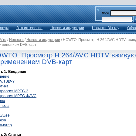
Логин
орум
Это интересно
Новости индустрии
Новинки Blu-ray
Обзо
V.ru
/
Новости
/
Новости индустрии
/
HOWTO: Просмотр H.264/AVC HDTV вжив
рименением DVB-карт
WTO: Просмотр H.264/AVC HDTV вживу
применением DVB-карт
ть 1: Введение
дение
V/ТВВЧ?
ктика
прессия MPEG-2
прессия MPEG-4/AVC
опа
гнозы
дущее
езо
пьютер
ть 2: Статья