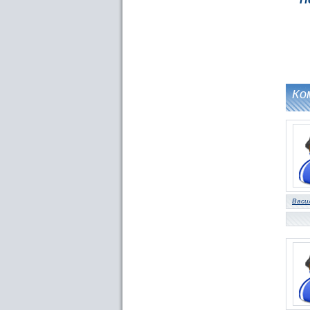
Ко
Васи