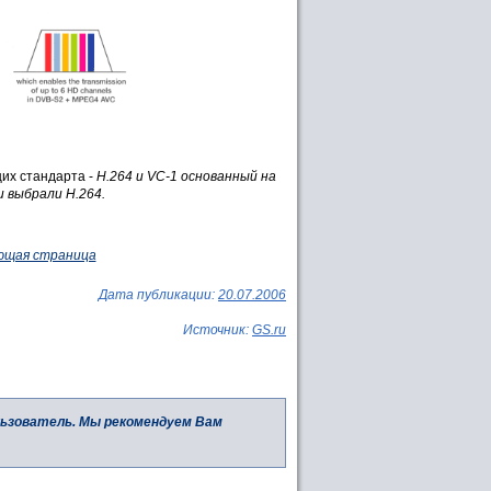
их стандарта -
H.264 и
VC-1
основанный на
ли выбрали
H.264
.
ющая страница
Дата публикации:
20.07.2006
Источник:
GS.ru
льзователь. Мы рекомендуем Вам