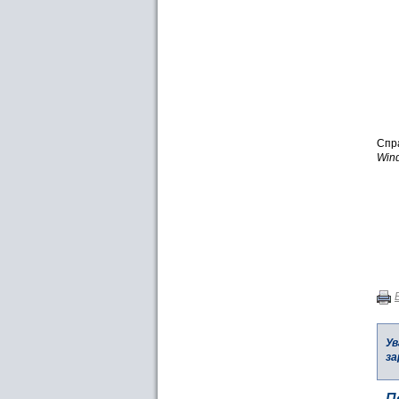
Спр
Win
Ув
за
П