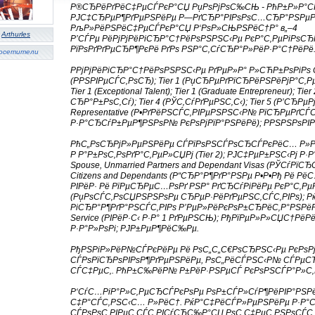
Р®СЂРёРґРёС‡РµСЃРєР°СЏ РџРѕРјРѕС‰СЊ - РћР±Р»Р°СЃ
РЈС‡СЂРµР¶РґРµРЅРёРµ Р—РґСЂР°РІРѕРѕС…СЂР°РЅРµР
РљР»РёРЅРёС‡РµСЃРєР°СЏ Р‘РѕР»СЊРЅРёС†Р° в„–4
Arthurles
Р’СЃРµ РёРјРјРёРіСЂР°С†РёРѕРЅРЅС‹Рµ РєР°С‚РµРіРѕСЂР
РїРѕРґРґРµСЂР¶РєРё РґРѕ РЅР°С‚СѓСЂР°Р»РёР·Р°С†РёРё
осетители
РРјРјРёРіСЂР°С†РёРѕРЅРЅС‹Рµ РґРµР»Р° Р»СЋР±РѕРіРѕ 
(РРЅРІРµСЃС‚РѕСЂ); Tier 1 (РџСЂРµРґРїСЂРёРЅРёРјР°С‚
Tier 1 (Exceptional Talent); Tier 1 (Graduate Entrepreneur);
СЂР°Р±РѕС‚Сѓ); Tier 4 (РЎС‚СѓРґРµРЅС‚С‹); Tier 5 (Р’СЂ
Representative (Р•РґРёРЅСЃС‚РІРµРЅРЅС‹Р№ РїСЂРµРґСЃ
Р·Р°СЂСѓР±РµР¶РЅРѕР№ РєРѕРјРїР°РЅРёРё); РРЅРЅРѕРІР
РћС„РѕСЂРјР»РµРЅРёРµ СЃРїРѕРЅСЃРѕСЂСЃРєРёС… Р»
Р Р°Р±РѕС‚РѕРґР°С‚РµР»СЏРј (Tier 2); РЈС‡РµР±РЅС‹Рј Р·Р°Р
Spouse, Unmarried Partners and Dependant Visas (РЎСѓРїС
Citizens and Dependants (Р“СЂР°Р¶РґР°РЅРµ Р•Р•Рђ Рё 
РІРёР· Рё РїРµСЂРµС…РѕРґ РЅР° РґСЂСѓРіРёРµ РєР°С‚РµРі
(РџРѕСЃС‚РѕСЏРЅРЅРѕРµ СЂРµР·РёРґРµРЅС‚СЃС‚РІРѕ); Р
РіСЂР°Р¶РґР°РЅСЃС‚РІРѕ Р’РµР»РёРєРѕР±СЂРёС‚Р°РЅРёРё;
Service (РІРёР·С‹ Р·Р° 1 РґРµРЅСЊ); РђРїРµР»Р»СЏС†РёР
Р·Р°Р»РѕРі; РЈР±РµР¶РёС‰Рµ.
РђРЅРіР»РёР№СЃРєРёРµ Рё РѕС„С„С€РѕСЂРЅС‹Рµ РєРѕР
СЃРѕРїСЂРѕРІРѕР¶РґРµРЅРёРµ, РѕС„РёСЃРЅС‹Р№ СЃРµС
СЃС‡РµС‚. РћР±С‰РёР№ Р±РёР·РЅРµСЃ РєРѕРЅСЃР°Р»С‚
Р‘СѓС…РіР°Р»С‚РµСЂСЃРєРѕРµ РѕР±СЃР»СѓР¶РёРІР°РЅ
С‡Р°СЃС‚РЅС‹С… Р»РёС†. РќР°С‡РёСЃР»РµРЅРёРµ Р·Р°С
СЃРѕРѕС‚РІРµС‚СЃС‚РІСѓСЋС‰Р°СЏ РѕС‚С‡РµС‚РЅРѕСЃС