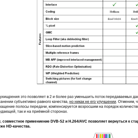
 ухищрения это позволяет в 2 и более раз уменьшить поток передаваемых да
анении субъективно равного качества,
но никак не его улучшении
. Отменим, ч
ращение полосы передачи, компенсируется возросшим на порядок количество
едающей, так и на приёмной сторонах.
к,
совместное примениение DVB-S2 и H.264/AVC позволяет вернуться к старо
уже HD-качества.