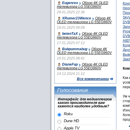
Eugenrex
Обзор 4K OLED
Кон
телевизора LG 55EG960V
Нео
29.01.2025 22:36
Про
Sky
XRumer23Wence
Обзор 4K
OLED телевизора LG 55EG960V
DVB
Зап
19.01.2025 09:09
Pro
betenTaX
Обзор 4K OLED
DVB
телевизора LG 55EG960V
Alt
17.01.2025 07:12
Код
Bubpummabug
Обзор 4K
Дру
OLED телевизора LG 55EG960V
Выв
10.01.2025 08:41
Зак
DianeFup
Обзор 4K OLED
телевизора LG 55EG960V
Ком
14.12.2024 21:12
Как 
Все комментарии
усо
перв
Голосование
Ум 
Интерфейс для медиаплееров
стор
какого производителя вам
комп
кажется наиболее удобным?
Изн
Roku
боль
про
Dune HD
Apple TV