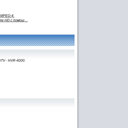
 MPEG-4.
е HD с помощ ...
DTV - HVR-4000.