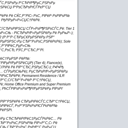
С‚РЅРѕРµ Р‘СЋРґР¶РµС‚РЅРѕРµ
ЅРёСЏ Р“РѕСЂРѕРґСЃРєР°СЏ
ёРё Рё СЌС‚Р°РїС‹ РѕС‚ РІРёР·РѕРІРѕР№
. РђРїРµР»Р»СЏС†РёРё.
СѓСЂРѕРІРЅСЏ СЃР»РѕР¶РЅРѕСЃС‚Рё: Tier 1
РµР»СЊ - РїСЂРѕРґР»РµРЅРёРµ Рё РџРњР–);
 Tier 2 (Р Р°Р·СЂРµС€РµРЅРёРµ РЅР°
РµРјРµРЅРЅС‹Рµ СЂР°Р±РѕС‚РЅРёРєРё); Sole
С‚Р°РІРёС‚РµР»СЊ
°С‚РѕСЂ; РЎС‚Р°СЂС‚Р°Рї.
РёС†РµРЅР·РёР№:
ІРµРґРµРЅРёСЏРј (Tier 4); Fiance(e),
ЂСѓРіРё Рё РїР°СЂС‚РЅРµСЂС‹); Р•Р•Рђ
РёС… СЃРµРјСЊРё); РџСЂРѕРґР»РµРЅРёРµ
РѕСЂРёРё; Permanent Residence / ILR
ќР°С‚СѓСЂР°Р»РёР·Р°С†РёСЏ,
 Home Office Premium and Super Premium
ё; РћСЃРІРѕР±РѕР¶РґРµРЅРёРµ РїРѕРґ
јРїР°РЅРёРё СЂРµРіРёСЃС‚СЂР°С†РёСЏ,
ЂРІРёСЃ, Р±Р°РЅРєРѕРІСЃРєРёР№
РёРЅРі.
РёРµ СЋСЂРёРґРёС‡РµСЃРєРёС… Рё
ЂР°Р±РѕС‚РЅРѕР№ РїР»Р°С‚С‹ Рё
‚СЊ СЂР°Р±РѕС‚РѕРґР°С‚РµР»СЏ.