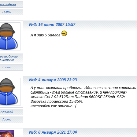
вгалифена
Гости
№3: 16 июля 2007 15:57
А я даю 6 баллов
оизводство
карнизов
Гости
№4: 4 января 2008 23:23
А у меня возникла проблемка. Идет отставание картинки 
смотришь - тем больше отставание. В чем причина?
железо Cel 2.93 512Ram Radeon 9600SE 256mb. SS2/
Загрузка процессора 15-25%.
настройки как описано. :(
Алексей
Гости
№5: 8 января 2021 17:04