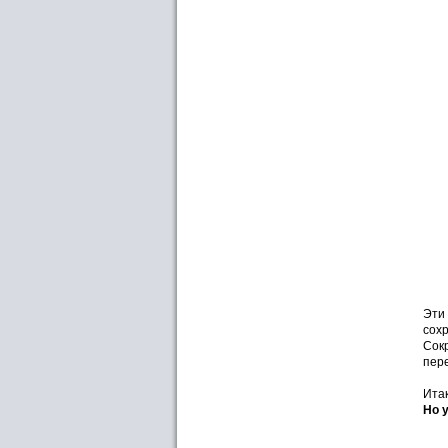
Эти
сохр
Сок
пер
Ита
Но 