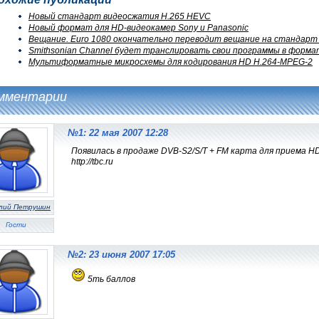
Новый стандарт видеосжатия H.265 HEVC
Новый формат для HD-видеокамер Sony и Panasonic
Вещание. Euro 1080 окончательно переводит вещание на стандарт
Smithsonian Channel будет транслировать свои программы в формат
Мультиформатные микросхемы для кодирования HD H.264-MPEG-2
мментарии
№1: 22 мая 2007 12:28
Появилась в продаже DVB-S2/S/T + FM карта для приема H
http://tbc.ru
лий Петрушин
Гости
№2: 23 июня 2007 17:05
5ть баллов