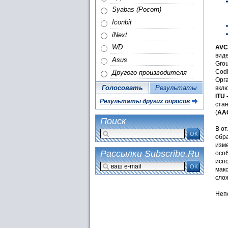
Syabas (Pocorn)
Iconbit
iNext
WD
AVC
виде
Asus
Grou
Codi
Другого производителя
Орг
Голосовать
Результаты
вкл
ITU 
Результаты других опросов
ста
(
AA
Поиск
В о
ОК
обр
изм
Рассылки Subscribe.Ru
осо
испо
ОК
мак
сло
Неп