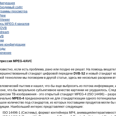
фигурация
бходимый софт
граммы просмотра
View
Viewer
ись MPEG-4 каналов
gDVB
dream
DVB
еки
гие конфигурации
оды
лючение
прессия MPEG-4/AVC
известно, если есть проблема, рано или поздно ее решат. На помощь вещате
вершенствованный стандарт цифровой передачи
DVB-S2
и новый стандарт 
ой технологии мы поговорим в другой статье, здесь-же несколько раскроем в
человеческий пытлив и нашел, что-бы еще выбросить из потока информации, 
оне, что-бы визуальное субъективное качество картинки не ухудшилось. Сле
ресcии ТВ-изображения - это открытый стандарт MPEG-4 (ISO 14496) – разра
ачально
MPEG-4
предназначался не для стандартизации одного потенциальног
шое количество под-стандартов, из которых поставщики продуктов могли бы 
дукции. Наибольший интерес представляют следующие:
ISO 14496-1 (Системы), формат контейнера MP4, анимация/интерактивнос