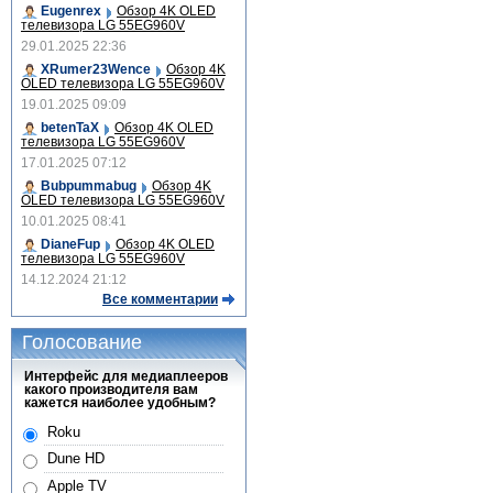
Eugenrex
Обзор 4K OLED
телевизора LG 55EG960V
29.01.2025 22:36
XRumer23Wence
Обзор 4K
OLED телевизора LG 55EG960V
19.01.2025 09:09
betenTaX
Обзор 4K OLED
телевизора LG 55EG960V
17.01.2025 07:12
Bubpummabug
Обзор 4K
OLED телевизора LG 55EG960V
10.01.2025 08:41
DianeFup
Обзор 4K OLED
телевизора LG 55EG960V
14.12.2024 21:12
Все комментарии
Голосование
Интерфейс для медиаплееров
какого производителя вам
кажется наиболее удобным?
Roku
Dune HD
Apple TV