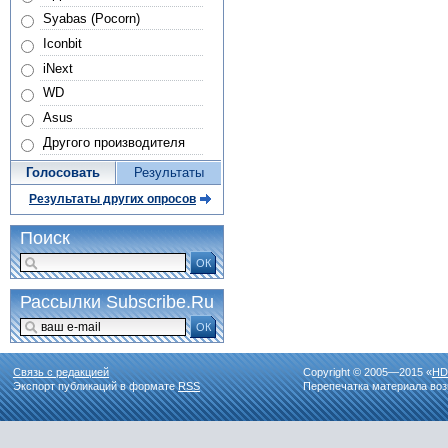
Syabas (Pocorn)
Iconbit
iNext
WD
Asus
Другого производителя
Голосовать
Результаты
Результаты других опросов
Поиск
ОК
Рассылки Subscribe.Ru
ОК
Связь с редакцией
Copyright © 2005—2015 «
HD
Экспорт публикаций в формате
RSS
Перепечатка материала воз