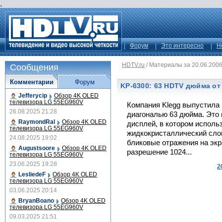
.
Форум
Это интересно
Н
HDTV.ru
/
Материалы за 20.06.200
Сообщения
Комментарии
Форум
KP-6300: 63 HDTV дюйма от
Jefferycip
Обзор 4K OLED
телевизора LG 55EG960V
Компания Klegg выпустила
26.08.2025 21:28
диагональю 63 дюйма. Это
RaymondRal
Обзор 4K OLED
дисплей, в котором исполь
телевизора LG 55EG960V
жидкокристаллический сло
24.08.2025 19:02
бликовые отражения на экр
Augustsoore
Обзор 4K OLED
разрешение 1024...
телевизора LG 55EG960V
23.06.2025 19:28
2
LesliedeF
Обзор 4K OLED
телевизора LG 55EG960V
03.06.2025 20:14
BryanBoano
Обзор 4K OLED
телевизора LG 55EG960V
09.03.2025 21:51