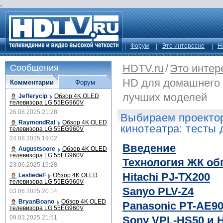
.
Форум
Это интересно
Н
HDTV.ru
/
Это интер
Сообщения
HD для домашнего 
Комментарии
Форум
лучших моделей
Jefferycip
Обзор 4K OLED
телевизора LG 55EG960V
26.08.2025 21:28
Выбираем проекто
RaymondRal
Обзор 4K OLED
кинотеатра: тесты
телевизора LG 55EG960V
24.08.2025 19:02
Введение
Augustsoore
Обзор 4K OLED
телевизора LG 55EG960V
Технология ЖК об
23.06.2025 19:28
Hitachi PJ-TX200
LesliedeF
Обзор 4K OLED
телевизора LG 55EG960V
Sanyo PLV-Z4
03.06.2025 20:14
BryanBoano
Обзор 4K OLED
Panasonic PT-AE9
телевизора LG 55EG960V
09.03.2025 21:51
Sony VPL-HS50 и 