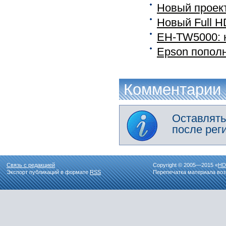
Новый проект
Новый Full H
EH-TW5000: 
Epson пополн
Комментарии
Оставлять
после рег
Связь с редакцией
Copyright © 2005—2015 «
HD
Экспорт публикаций в формате
RSS
Перепечатка материала воз