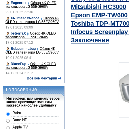
Eugenrex
Обзор 4K OLED
Mitsubishi HC3000
телевизора LG 55EG960V
29.01.2025 22:36
Epson EMP-TW600
XRumer23Wence
Обзор 4K
OLED телевизора LG 55EG960V
Toshiba TDP-MT70
19.01.2025 09:09
Infocus Screenplay
betenTaX
Обзор 4K OLED
телевизора LG 55EG960V
Заключение
17.01.2025 07:12
Bubpummabug
Обзор 4K
OLED телевизора LG 55EG960V
10.01.2025 08:41
DianeFup
Обзор 4K OLED
телевизора LG 55EG960V
14.12.2024 21:12
Все комментарии
Голосование
Интерфейс для медиаплееров
какого производителя вам
кажется наиболее удобным?
Roku
Dune HD
Apple TV