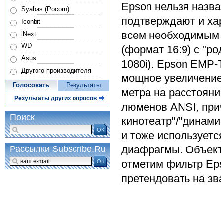
Epson нельзя назва
Syabas (Pocorn)
подтверждают и ха
Iconbit
всем необходимым 
iNext
WD
(формат 16:9) с "р
Asus
1080i). Epson EMP-
Другого производителя
мощное увеличение
Голосовать
Результаты
метра на расстояни
Результаты других опросов
люменов ANSI, при
Поиск
кинотеатр"/"динами
ОК
и тоже использует
диафрагмы. Объект
Рассылки Subscribe.Ru
отметим фильтр Ep
ОК
претендовать на зв