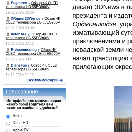
Eugenrex
Обзор 4K OLED
десант 3DNews в 
телевизора LG 55EG960V
29.01.2025 22:36
президента и изда
XRumer23Wence
Обзор 4K
OLED телевизора LG 55EG960V
Орджоникидзе
, уп
19.01.2025 09:09
изматывающий суто
betenTaX
Обзор 4K OLED
телевизора LG 55EG960V
приключениями и р
17.01.2025 07:12
невадской земли ч
Bubpummabug
Обзор 4K
OLED телевизора LG 55EG960V
начал трансляцию 
10.01.2025 08:41
прилегающих окрес
DianeFup
Обзор 4K OLED
телевизора LG 55EG960V
14.12.2024 21:12
Все комментарии
Голосование
Интерфейс для медиаплееров
какого производителя вам
кажется наиболее удобным?
Roku
Dune HD
Apple TV