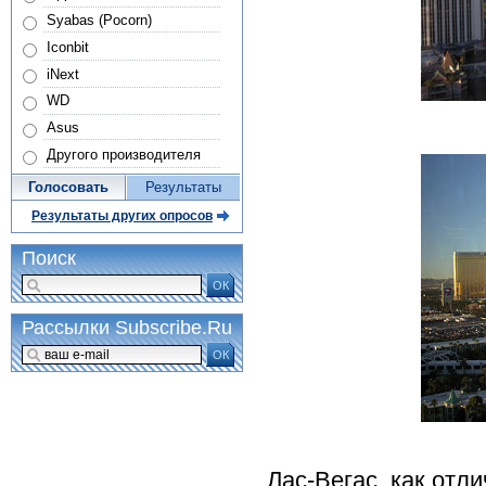
Syabas (Pocorn)
Iconbit
iNext
WD
Asus
Другого производителя
Голосовать
Результаты
Результаты других опросов
Поиск
ОК
Рассылки Subscribe.Ru
ОК
Лас-Вегас, как отл