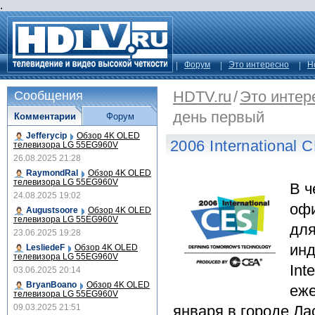
.
Форум
Это интересно
Н
HDTV.ru
/
Это интер
Сообщения
день первый
Комментарии
Форум
Jefferycip
Обзор 4K OLED
2006 International
телевизора LG 55EG960V
26.08.2025 21:28
RaymondRal
Обзор 4K OLED
телевизора LG 55EG960V
В ч
24.08.2025 19:02
офи
Augustsoore
Обзор 4K OLED
телевизора LG 55EG960V
для
23.06.2025 19:28
инд
LesliedeF
Обзор 4K OLED
телевизора LG 55EG960V
Int
03.06.2025 20:14
BryanBoano
Обзор 4K OLED
еже
телевизора LG 55EG960V
09.03.2025 21:51
января в городе Ла