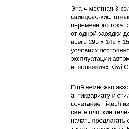
Эта 4-местная 3-ко
свинцово-кислотный
переменного тока, 
от одной зарядки д
всего 290 x 142 x 1
условиях постоянн
эксплуатации авто
исполнениях Kiwi Gr
Ещё немножко экзот
антиквариату и ст
сочетание hi-tech 
свете плоские теле
начать предлагать
такие телевизоры. 